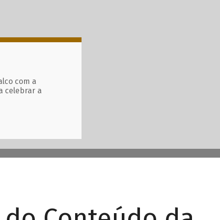
alco com a
a celebrar a
r do Conteúdo da