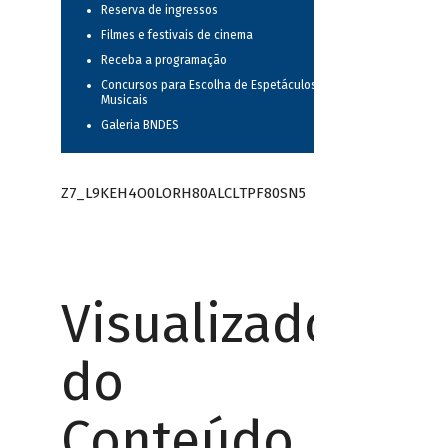
Reserva de ingressos
Filmes e festivais de cinema
Receba a programação
Concursos para Escolha de Espetáculos
Musicais
Galeria BNDES
Z7_L9KEH4O0LORH80ALCLTPF80SN5
Visualizador
do
Conteúdo