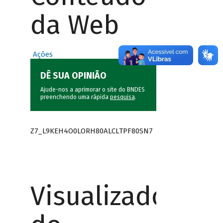
da Web
Ações
DÊ SUA OPINIÃO
Ajude-nos a aprimorar o site do BNDES
preenchendo uma rápida
pesquisa
.
Z7_L9KEH4O0LORH80ALCLTPF80SN7
Visualizador