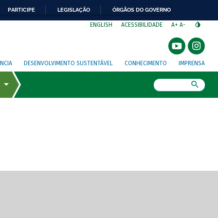
PARTICIPE
LEGISLAÇÃO
ÓRGÃOS DO GOVERNO
⁣
ENGLISH
ACESSIBILIDADE
A+
A-
NCIA
DESENVOLVIMENTO SUSTENTÁVEL
CONHECIMENTO
IMPRENSA
Busca
gem de tela