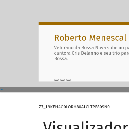
Roberto Menescal
Veterano da Bossa Nova sobe ao p
cantora Cris Delanno e seu trio par
Bossa.
Z7_L9KEH4O0LORH80ALCLTPF80SN0
Visualizado