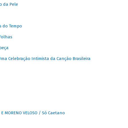
o da Pele
s do Tempo
Folhas
beça
a Celebração Intimista da Canção Brasileira
E MORENO VELOSO / Só Caetano