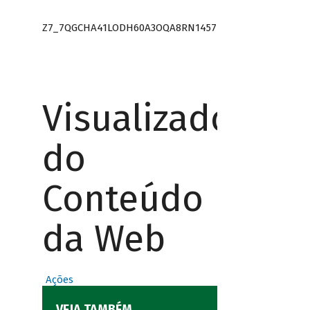
Z7_7QGCHA41LODH60A3OQA8RN1457
Visualizador
do
Conteúdo
da Web
Ações
VEJA TAMBÉM