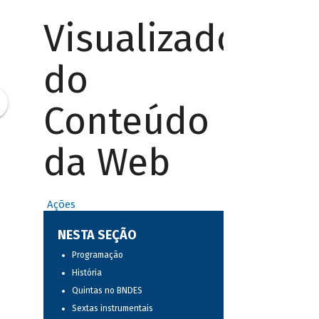
Visualizador
do
Conteúdo
da Web
Ações
NESTA SEÇÃO
Programação
História
Quintas no BNDES
Sextas instrumentais