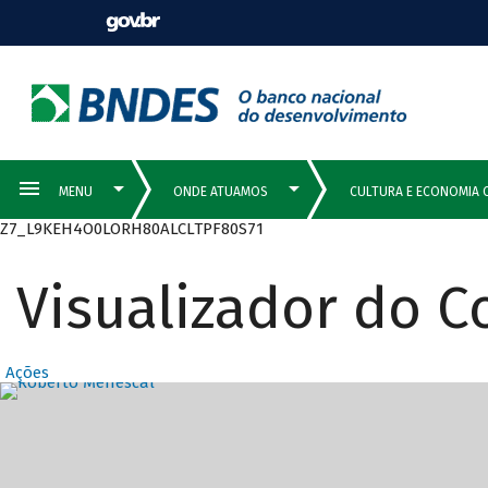
Z7_L9KEH4O0LORH80ALCLTPF80S71
Visualizador do 
Ações
Destaques Prin