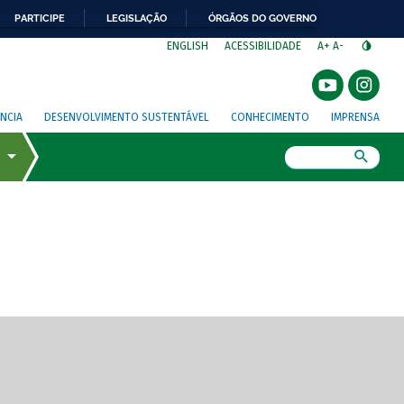
PARTICIPE
LEGISLAÇÃO
ÓRGÃOS DO GOVERNO
⁣
ENGLISH
ACESSIBILIDADE
A+
A-
NCIA
DESENVOLVIMENTO SUSTENTÁVEL
CONHECIMENTO
IMPRENSA
Busca
gem de tela