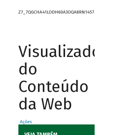
Z7_7QGCHA41LODH60A3OQA8RN1457
Visualizador
do
Conteúdo
da Web
Ações
VEJA TAMBÉM