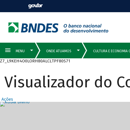
Z7_L9KEH4O0LORH80ALCLTPF80S71
Visualizador do 
Ações
Destaques Prin