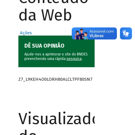
da Web
Ações
DÊ SUA OPINIÃO
Ajude-nos a aprimorar o site do BNDES
preenchendo uma rápida
pesquisa
.
Z7_L9KEH4O0LORH80ALCLTPF80SN7
Visualizador