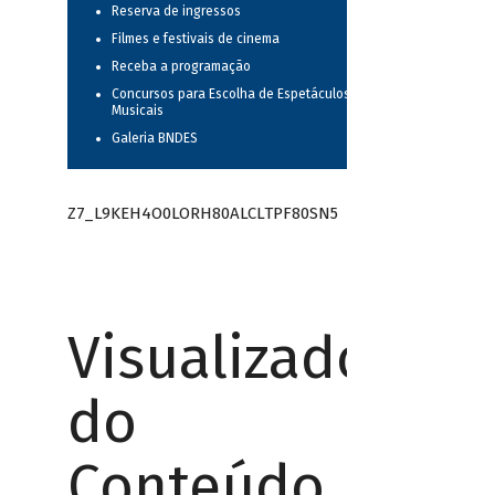
Reserva de ingressos
Filmes e festivais de cinema
Receba a programação
Concursos para Escolha de Espetáculos
Musicais
Galeria BNDES
Z7_L9KEH4O0LORH80ALCLTPF80SN5
Visualizador
do
Conteúdo