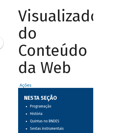
Visualizador
do
Conteúdo
da Web
Ações
NESTA SEÇÃO
Programação
História
Quintas no BNDES
Sextas instrumentais