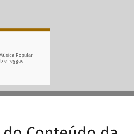
 Música Popular
ub e reggae
r do Conteúdo da