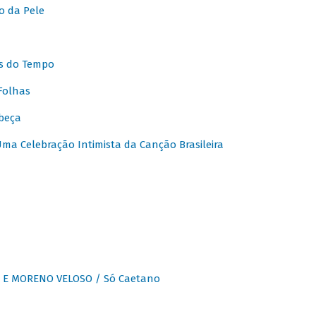
o da Pele
s do Tempo
Folhas
beça
a Celebração Intimista da Canção Brasileira
E MORENO VELOSO / Só Caetano