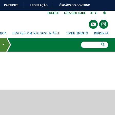
PARTICIPE
LEGISLAÇÃO
ÓRGÃOS DO GOVERNO
⁣
ENGLISH
ACESSIBILIDADE
A+
A-
NCIA
DESENVOLVIMENTO SUSTENTÁVEL
CONHECIMENTO
IMPRENSA
Busca
gem de tela