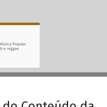
 Música Popular
ub e reggae
r do Conteúdo da