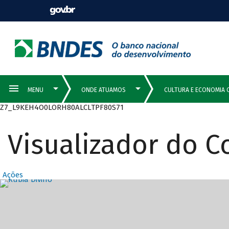
Z7_L9KEH4O0LORH80ALCLTPF80S71
Visualizador do 
Ações
Destaques Prin