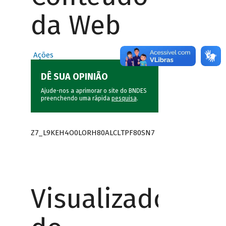
da Web
Ações
DÊ SUA OPINIÃO
Ajude-nos a aprimorar o site do BNDES
preenchendo uma rápida
pesquisa
.
Z7_L9KEH4O0LORH80ALCLTPF80SN7
Visualizador