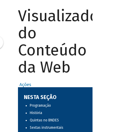
Visualizador
do
Conteúdo
da Web
Ações
NESTA SEÇÃO
Programação
História
Quintas no BNDES
Sextas instrumentais