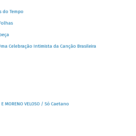
s do Tempo
Folhas
beça
a Celebração Intimista da Canção Brasileira
E MORENO VELOSO / Só Caetano