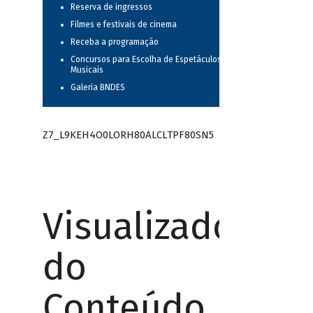
Reserva de ingressos
Filmes e festivais de cinema
Receba a programação
Concursos para Escolha de Espetáculos
Musicais
Galeria BNDES
Z7_L9KEH4O0LORH80ALCLTPF80SN5
Visualizador
do
Conteúdo