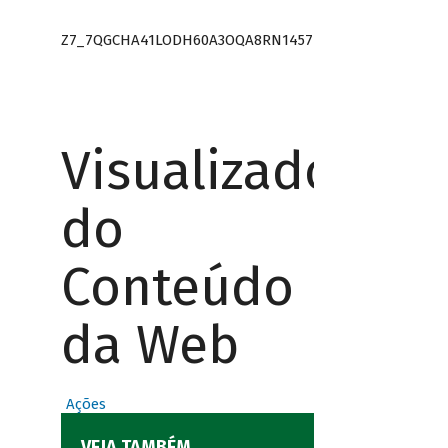
Z7_7QGCHA41LODH60A3OQA8RN1457
Visualizador
do
Conteúdo
da Web
Ações
VEJA TAMBÉM