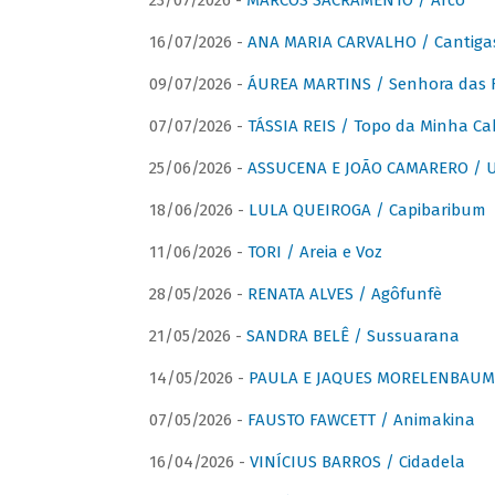
23/07/2026 -
MARCOS SACRAMENTO / Arco
16/07/2026 -
ANA MARIA CARVALHO / Cantiga
09/07/2026 -
ÁUREA MARTINS / Senhora das 
07/07/2026 -
TÁSSIA REIS / Topo da Minha Ca
25/06/2026 -
ASSUCENA E JOÃO CAMARERO / Um
18/06/2026 -
LULA QUEIROGA / Capibaribum
11/06/2026 -
TORI / Areia e Voz
28/05/2026 -
RENATA ALVES / Agôfunfè
21/05/2026 -
SANDRA BELÊ / Sussuarana
14/05/2026 -
PAULA E JAQUES MORELENBAUM 
07/05/2026 -
FAUSTO FAWCETT / Animakina
16/04/2026 -
VINÍCIUS BARROS / Cidadela