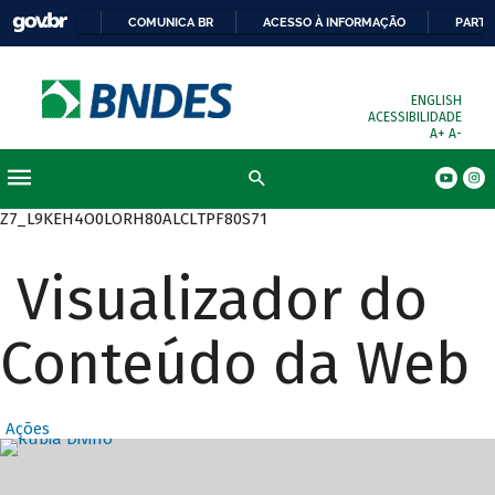
COMUNICA BR
ACESSO À INFORMAÇÃO
PARTI
ENGLISH
ACESSIBILIDADE
A+
A-
Busca
Z7_L9KEH4O0LORH80ALCLTPF80S71
Visualizador do
Conteúdo da Web
Ações
Destaques Prin