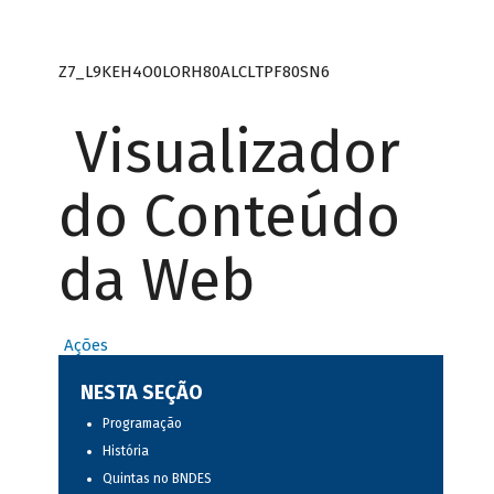
Z7_L9KEH4O0LORH80ALCLTPF80SN6
Visualizador
do Conteúdo
da Web
Ações
NESTA SEÇÃO
Programação
História
Quintas no BNDES