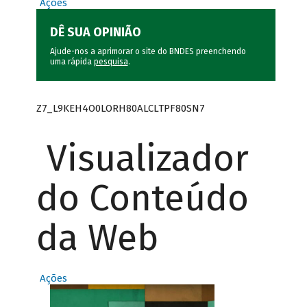
Ações
DÊ SUA OPINIÃO
Ajude-nos a aprimorar o site do BNDES preenchendo
uma rápida
pesquisa
.
Z7_L9KEH4O0LORH80ALCLTPF80SN7
Visualizador
do Conteúdo
da Web
Ações