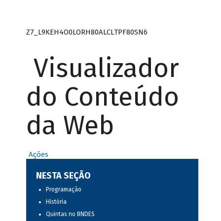
Z7_L9KEH4O0LORH80ALCLTPF80SN6
Visualizador
do Conteúdo
da Web
Ações
NESTA SEÇÃO
Programação
História
Quintas no BNDES