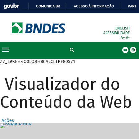
COMUNICA BR
ACESSO À INFORMAÇÃO
PARTI
ENGLISH
ACESSIBILIDADE
A+
A-
Busca
Z7_L9KEH4O0LORH80ALCLTPF80S71
Visualizador do
Conteúdo da Web
Ações
Destaques Prin