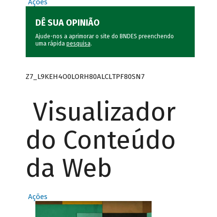
Ações
DÊ SUA OPINIÃO
Ajude-nos a aprimorar o site do BNDES preenchendo
uma rápida
pesquisa
.
Z7_L9KEH4O0LORH80ALCLTPF80SN7
Visualizador
do Conteúdo
da Web
Ações