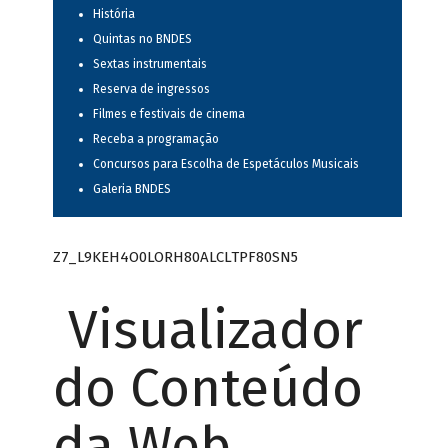
História
Quintas no BNDES
Sextas instrumentais
Reserva de ingressos
Filmes e festivais de cinema
Receba a programação
Concursos para Escolha de Espetáculos Musicais
Galeria BNDES
Z7_L9KEH4O0LORH80ALCLTPF80SN5
Visualizador
do Conteúdo
da Web