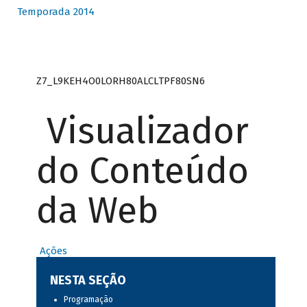
Temporada 2014
Z7_L9KEH4O0LORH80ALCLTPF80SN6
Visualizador
do Conteúdo
da Web
Ações
NESTA SEÇÃO
Programação