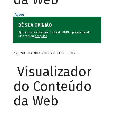
Ações
DÊ SUA OPINIÃO
Ajude-nos a aprimorar o site do BNDES preenchendo
uma rápida
pesquisa
.
Z7_L9KEH4O0LORH80ALCLTPF80SN7
Visualizador
do Conteúdo
da Web