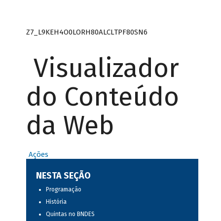
Z7_L9KEH4O0LORH80ALCLTPF80SN6
Visualizador
do Conteúdo
da Web
Ações
NESTA SEÇÃO
Programação
História
Quintas no BNDES