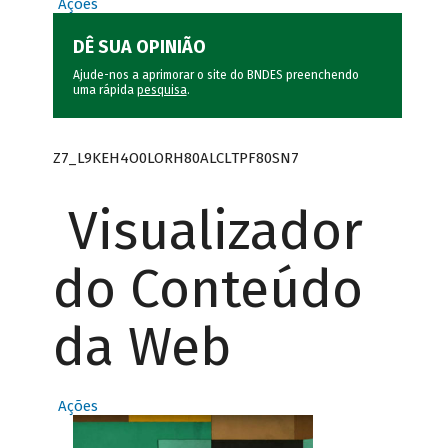
Ações
DÊ SUA OPINIÃO
Ajude-nos a aprimorar o site do BNDES preenchendo
uma rápida
pesquisa
.
Z7_L9KEH4O0LORH80ALCLTPF80SN7
Visualizador
do Conteúdo
da Web
Ações