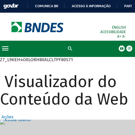
COMUNICA BR
ACESSO À INFORMAÇÃO
PARTI
ENGLISH
ACESSIBILIDADE
A+
A-
Busca
Z7_L9KEH4O0LORH80ALCLTPF80S71
Visualizador do
Conteúdo da Web
Ações
Destaques Prin