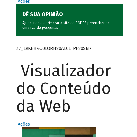
Ações
DÊ SUA OPINIÃO
Ajude-nos a aprimorar o site do BNDES preenchendo
uma rápida
pesquisa
.
Z7_L9KEH4O0LORH80ALCLTPF80SN7
Visualizador
do Conteúdo
da Web
Ações