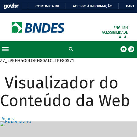
COMUNICA BR
ACESSO À INFORMAÇÃO
PARTI
ENGLISH
ACESSIBILIDADE
A+
A-
Busca
Z7_L9KEH4O0LORH80ALCLTPF80S71
Visualizador do
Conteúdo da Web
Ações
Destaques Prin