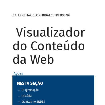
Z7_L9KEH4O0LORH80ALCLTPF80SN6
Visualizador
do Conteúdo
da Web
Ações
NESTA SEÇÃO
Programação
História
Quintas no BNDES