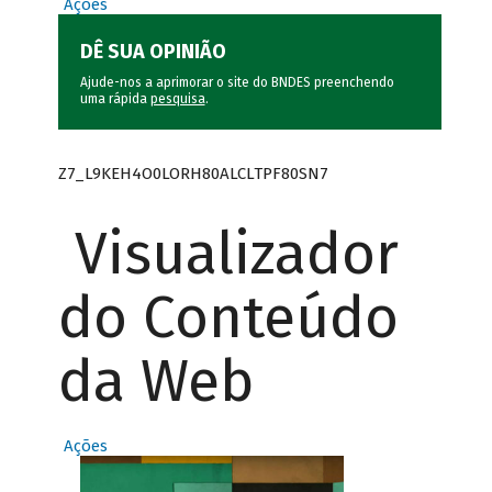
Ações
DÊ SUA OPINIÃO
Ajude-nos a aprimorar o site do BNDES preenchendo
uma rápida
pesquisa
.
Z7_L9KEH4O0LORH80ALCLTPF80SN7
Visualizador
do Conteúdo
da Web
Ações