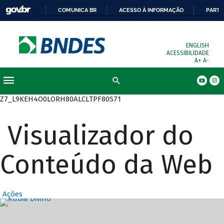
COMUNICA BR
ACESSO À INFORMAÇÃO
PARTI
ENGLISH
ACESSIBILIDADE
A+
A-
Busca
Z7_L9KEH4O0LORH80ALCLTPF80S71
Visualizador do
Conteúdo da Web
Ações
Destaques Prin