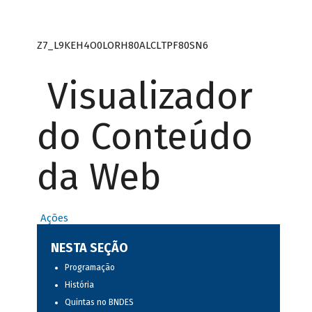
Z7_L9KEH4O0LORH80ALCLTPF80SN6
Visualizador
do Conteúdo
da Web
Ações
NESTA SEÇÃO
Programação
História
Quintas no BNDES