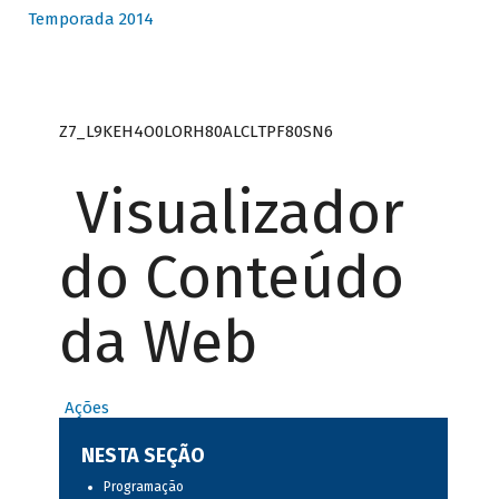
Temporada 2014
Z7_L9KEH4O0LORH80ALCLTPF80SN6
Visualizador
do Conteúdo
da Web
Ações
NESTA SEÇÃO
Programação