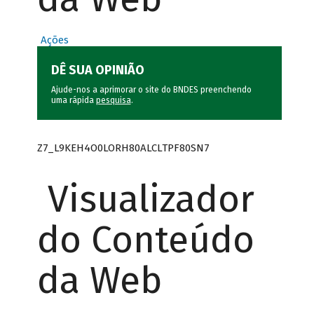
Ações
DÊ SUA OPINIÃO
Ajude-nos a aprimorar o site do BNDES preenchendo
uma rápida
pesquisa
.
Z7_L9KEH4O0LORH80ALCLTPF80SN7
Visualizador
do Conteúdo
da Web