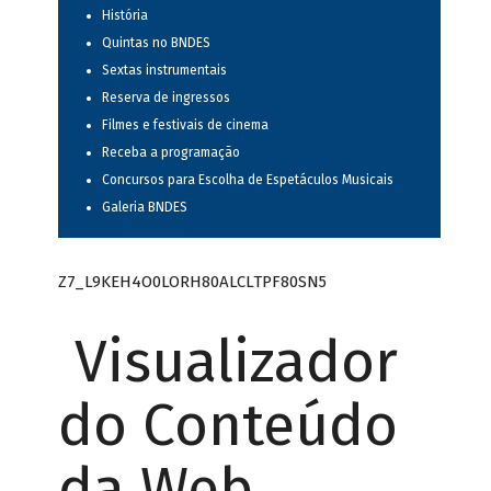
História
Quintas no BNDES
Sextas instrumentais
Reserva de ingressos
Filmes e festivais de cinema
Receba a programação
Concursos para Escolha de Espetáculos Musicais
Galeria BNDES
Z7_L9KEH4O0LORH80ALCLTPF80SN5
Visualizador
do Conteúdo
da Web