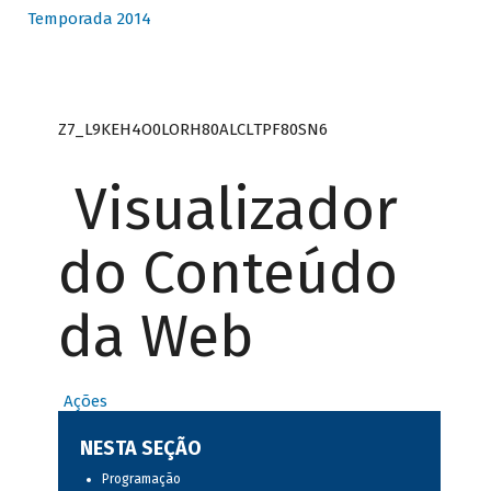
Temporada 2014
Z7_L9KEH4O0LORH80ALCLTPF80SN6
Visualizador
do Conteúdo
da Web
Ações
NESTA SEÇÃO
Programação