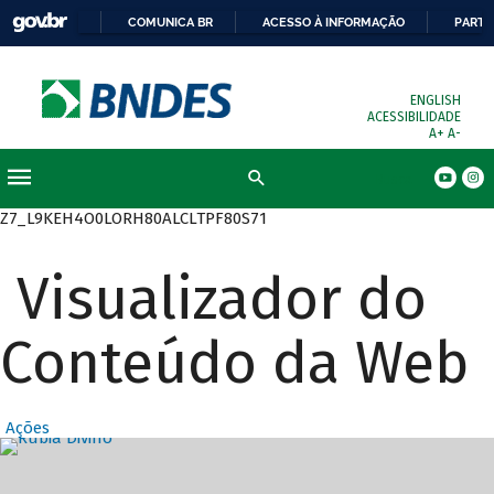
COMUNICA BR
ACESSO À INFORMAÇÃO
PARTI
ENGLISH
ACESSIBILIDADE
A+
A-
Busca
Z7_L9KEH4O0LORH80ALCLTPF80S71
Visualizador do
Conteúdo da Web
Ações
Destaques Prin