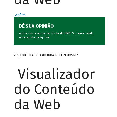
Ações
DÊ SUA OPINIÃO
Ajude-nos a aprimorar o site do BNDES preenchendo
uma rápida
pesquisa
.
Z7_L9KEH4O0LORH80ALCLTPF80SN7
Visualizador
do Conteúdo
da Web