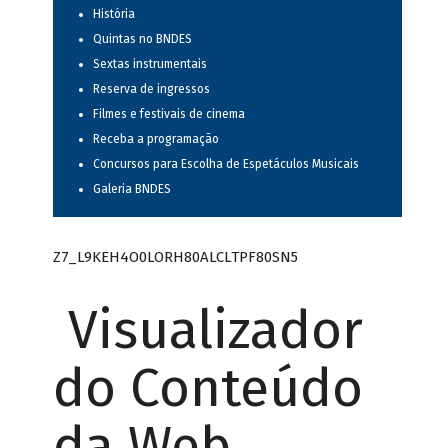
História
Quintas no BNDES
Sextas instrumentais
Reserva de ingressos
Filmes e festivais de cinema
Receba a programação
Concursos para Escolha de Espetáculos Musicais
Galeria BNDES
Z7_L9KEH4O0LORH80ALCLTPF80SN5
Visualizador
do Conteúdo
da Web