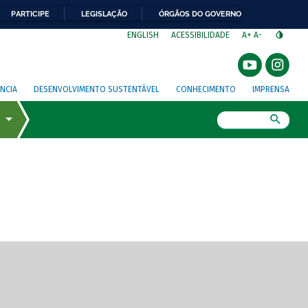
PARTICIPE
LEGISLAÇÃO
ÓRGÃOS DO GOVERNO
⁣
ENGLISH
ACESSIBILIDADE
A+
A-
NCIA
DESENVOLVIMENTO SUSTENTÁVEL
CONHECIMENTO
IMPRENSA
Busca
gem de tela