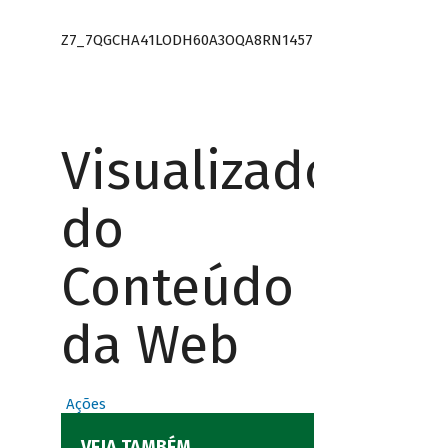
Z7_7QGCHA41LODH60A3OQA8RN1457
Visualizador
do
Conteúdo
da Web
Ações
VEJA TAMBÉM