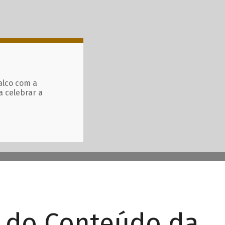
alco com a
a celebrar a
r do Conteúdo da