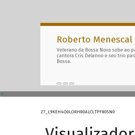
Roberto Menescal
Veterano da Bossa Nova sobe ao p
cantora Cris Delanno e seu trio par
Bossa.
Z7_L9KEH4O0LORH80ALCLTPF80SN0
Visualizado