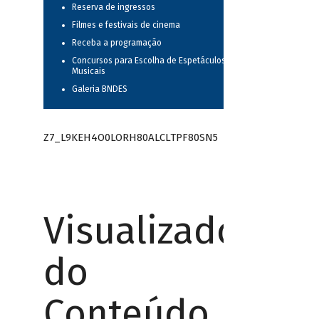
Reserva de ingressos
Filmes e festivais de cinema
Receba a programação
Concursos para Escolha de Espetáculos
Musicais
Galeria BNDES
Z7_L9KEH4O0LORH80ALCLTPF80SN5
Visualizador
do
Conteúdo