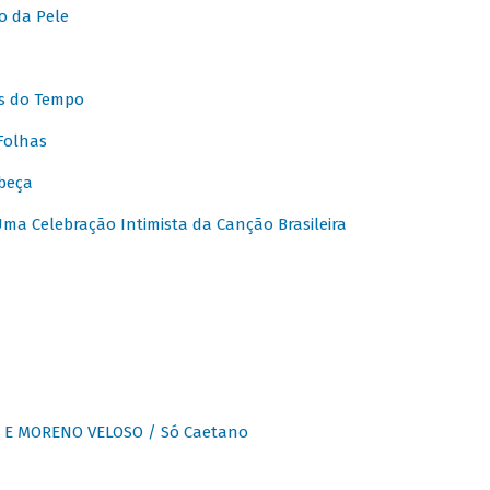
o da Pele
s do Tempo
Folhas
beça
a Celebração Intimista da Canção Brasileira
E MORENO VELOSO / Só Caetano