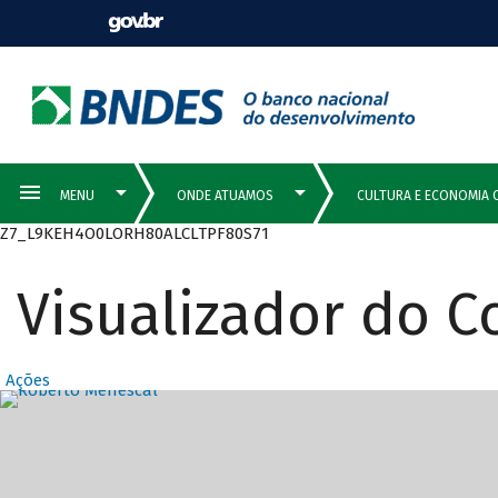
Z7_L9KEH4O0LORH80ALCLTPF80S71
Visualizador do 
Ações
Destaques Prin