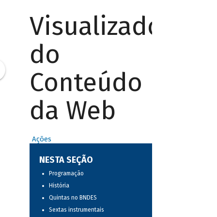
Visualizador
do
Conteúdo
da Web
Ações
NESTA SEÇÃO
Programação
História
Quintas no BNDES
Sextas instrumentais