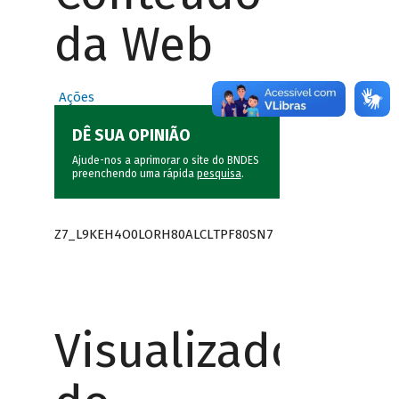
da Web
Ações
DÊ SUA OPINIÃO
Ajude-nos a aprimorar o site do BNDES
preenchendo uma rápida
pesquisa
.
Z7_L9KEH4O0LORH80ALCLTPF80SN7
Visualizador