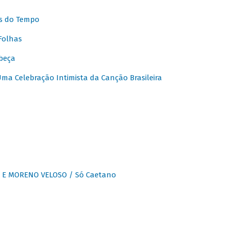
s do Tempo
Folhas
beça
a Celebração Intimista da Canção Brasileira
E MORENO VELOSO / Só Caetano