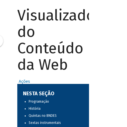
Visualizador
do
Conteúdo
da Web
Ações
NESTA SEÇÃO
Programação
História
Quintas no BNDES
Sextas instrumentais