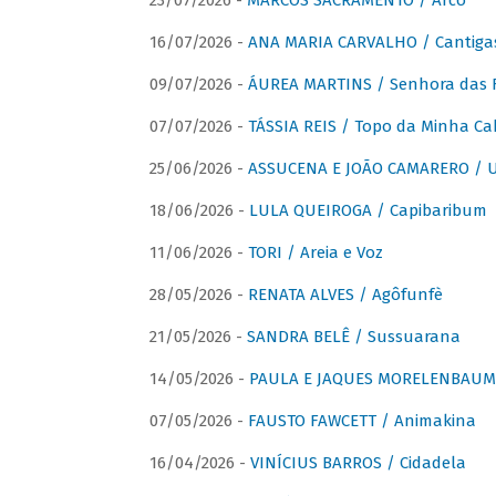
23/07/2026 -
MARCOS SACRAMENTO / Arco
16/07/2026 -
ANA MARIA CARVALHO / Cantiga
09/07/2026 -
ÁUREA MARTINS / Senhora das 
07/07/2026 -
TÁSSIA REIS / Topo da Minha Ca
25/06/2026 -
ASSUCENA E JOÃO CAMARERO / Um
18/06/2026 -
LULA QUEIROGA / Capibaribum
11/06/2026 -
TORI / Areia e Voz
28/05/2026 -
RENATA ALVES / Agôfunfè
21/05/2026 -
SANDRA BELÊ / Sussuarana
14/05/2026 -
PAULA E JAQUES MORELENBAUM 
07/05/2026 -
FAUSTO FAWCETT / Animakina
16/04/2026 -
VINÍCIUS BARROS / Cidadela