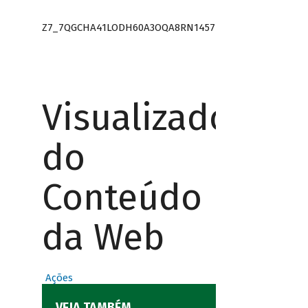
Z7_7QGCHA41LODH60A3OQA8RN1457
Visualizador
do
Conteúdo
da Web
Ações
VEJA TAMBÉM