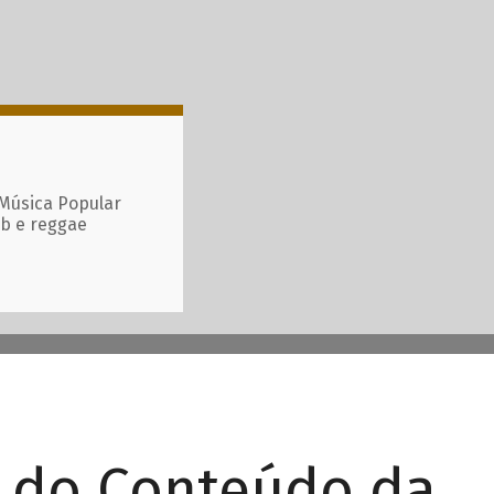
 Música Popular
ub e reggae
r do Conteúdo da