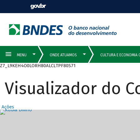
Z7_L9KEH4O0LORH80ALCLTPF80S71
Visualizador do 
Ações
Destaques Prin