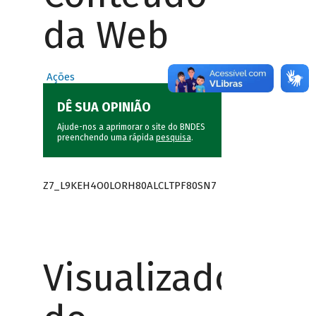
da Web
Ações
DÊ SUA OPINIÃO
Ajude-nos a aprimorar o site do BNDES
preenchendo uma rápida
pesquisa
.
Z7_L9KEH4O0LORH80ALCLTPF80SN7
Visualizador