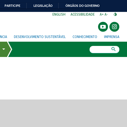
PARTICIPE
LEGISLAÇÃO
ÓRGÃOS DO GOVERNO
⁣
ENGLISH
ACESSIBILIDADE
A+
A-
NCIA
DESENVOLVIMENTO SUSTENTÁVEL
CONHECIMENTO
IMPRENSA
Busca
gem de tela