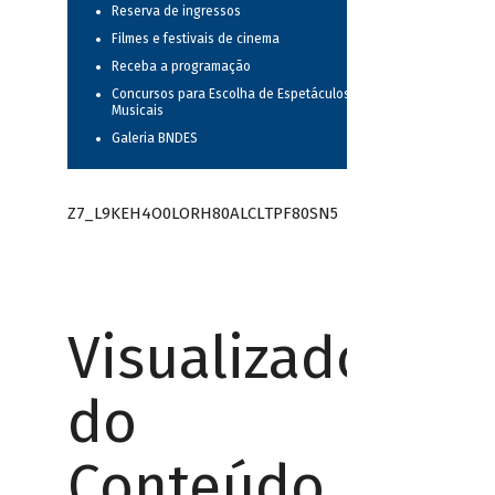
Reserva de ingressos
Filmes e festivais de cinema
Receba a programação
Concursos para Escolha de Espetáculos
Musicais
Galeria BNDES
Z7_L9KEH4O0LORH80ALCLTPF80SN5
Visualizador
do
Conteúdo