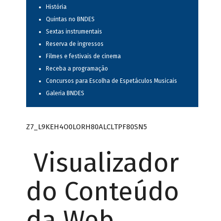
História
Quintas no BNDES
Sextas instrumentais
Reserva de ingressos
Filmes e festivais de cinema
Receba a programação
Concursos para Escolha de Espetáculos Musicais
Galeria BNDES
Z7_L9KEH4O0LORH80ALCLTPF80SN5
Visualizador
do Conteúdo
da Web