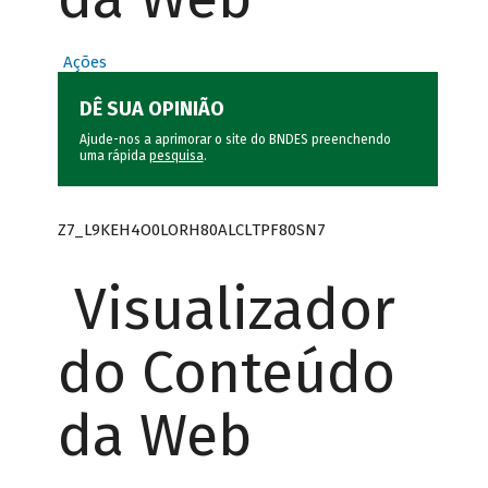
Ações
DÊ SUA OPINIÃO
Ajude-nos a aprimorar o site do BNDES preenchendo
uma rápida
pesquisa
.
Z7_L9KEH4O0LORH80ALCLTPF80SN7
Visualizador
do Conteúdo
da Web