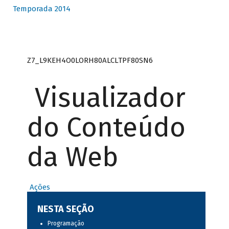
Temporada 2014
Z7_L9KEH4O0LORH80ALCLTPF80SN6
Visualizador
do Conteúdo
da Web
Ações
NESTA SEÇÃO
Programação