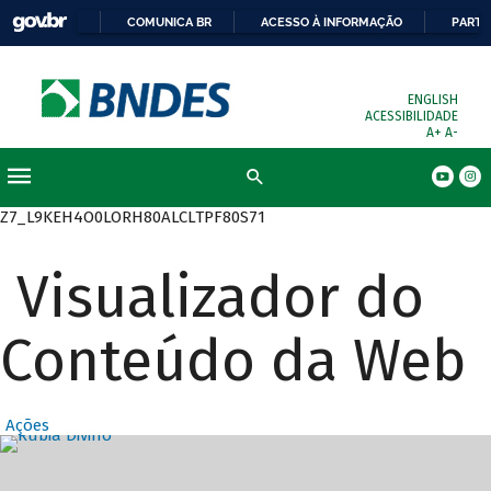
COMUNICA BR
ACESSO À INFORMAÇÃO
PARTI
ENGLISH
ACESSIBILIDADE
A+
A-
Busca
Z7_L9KEH4O0LORH80ALCLTPF80S71
Visualizador do
Conteúdo da Web
Ações
Destaques Prin