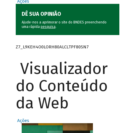
Ações
DÊ SUA OPINIÃO
Ajude-nos a aprimorar o site do BNDES preenchendo
uma rápida
pesquisa
.
Z7_L9KEH4O0LORH80ALCLTPF80SN7
Visualizador
do Conteúdo
da Web
Ações