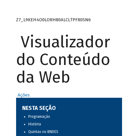
Z7_L9KEH4O0LORH80ALCLTPF80SN6
Visualizador
do Conteúdo
da Web
Ações
NESTA SEÇÃO
Programação
História
Quintas no BNDES