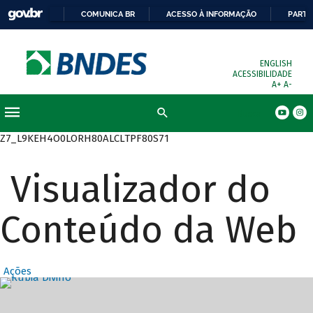
COMUNICA BR
ACESSO À INFORMAÇÃO
PARTI
ENGLISH
ACESSIBILIDADE
A+
A-
Busca
Z7_L9KEH4O0LORH80ALCLTPF80S71
Visualizador do
Conteúdo da Web
Ações
Destaques Prin