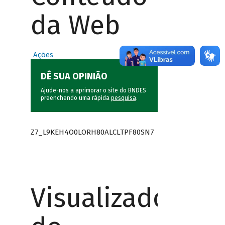
da Web
Ações
DÊ SUA OPINIÃO
Ajude-nos a aprimorar o site do BNDES
preenchendo uma rápida
pesquisa
.
Z7_L9KEH4O0LORH80ALCLTPF80SN7
Visualizador