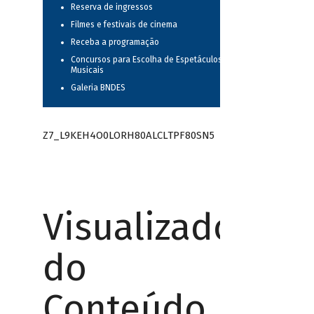
Reserva de ingressos
Filmes e festivais de cinema
Receba a programação
Concursos para Escolha de Espetáculos
Musicais
Galeria BNDES
Z7_L9KEH4O0LORH80ALCLTPF80SN5
Visualizador
do
Conteúdo