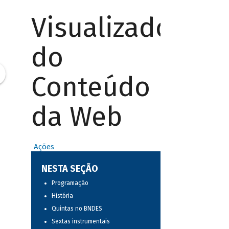
Visualizador
do
Conteúdo
da Web
Ações
NESTA SEÇÃO
Programação
História
Quintas no BNDES
Sextas instrumentais