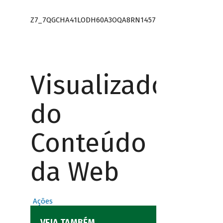
Z7_7QGCHA41LODH60A3OQA8RN1457
Visualizador
do
Conteúdo
da Web
Ações
VEJA TAMBÉM