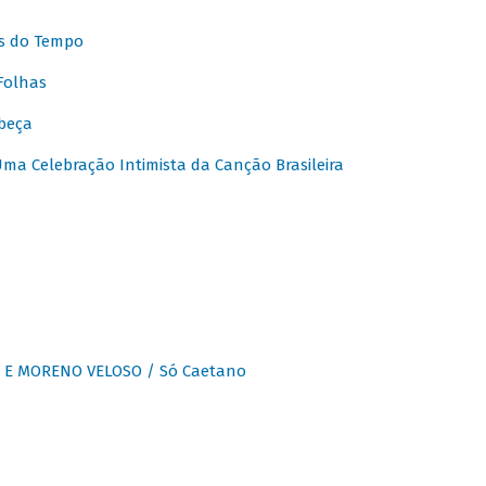
s do Tempo
Folhas
beça
a Celebração Intimista da Canção Brasileira
E MORENO VELOSO / Só Caetano