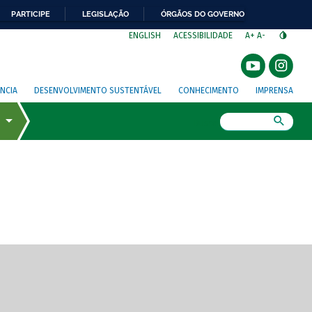
PARTICIPE
LEGISLAÇÃO
ÓRGÃOS DO GOVERNO
⁣
ENGLISH
ACESSIBILIDADE
A+
A-
NCIA
DESENVOLVIMENTO SUSTENTÁVEL
CONHECIMENTO
IMPRENSA
Busca
gem de tela