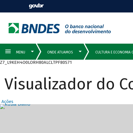
Z7_L9KEH4O0LORH80ALCLTPF80S71
Visualizador do 
Ações
Destaques Prin