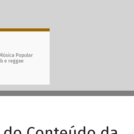
 Música Popular
ub e reggae
r do Conteúdo da