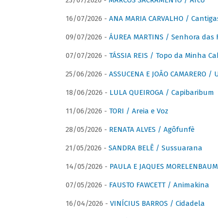
23/07/2026 -
MARCOS SACRAMENTO / Arco
16/07/2026 -
ANA MARIA CARVALHO / Cantiga
09/07/2026 -
ÁUREA MARTINS / Senhora das 
07/07/2026 -
TÁSSIA REIS / Topo da Minha Ca
25/06/2026 -
ASSUCENA E JOÃO CAMARERO / Um
18/06/2026 -
LULA QUEIROGA / Capibaribum
11/06/2026 -
TORI / Areia e Voz
28/05/2026 -
RENATA ALVES / Agôfunfè
21/05/2026 -
SANDRA BELÊ / Sussuarana
14/05/2026 -
PAULA E JAQUES MORELENBAUM 
07/05/2026 -
FAUSTO FAWCETT / Animakina
16/04/2026 -
VINÍCIUS BARROS / Cidadela