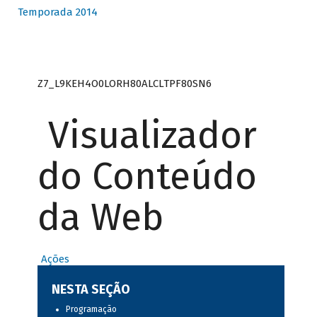
Temporada 2014
Z7_L9KEH4O0LORH80ALCLTPF80SN6
Visualizador
do Conteúdo
da Web
Ações
NESTA SEÇÃO
Programação