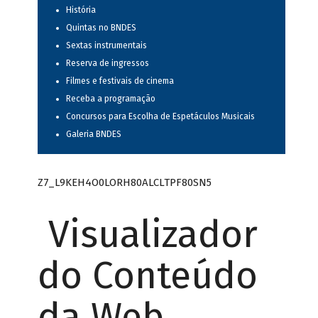
História
Quintas no BNDES
Sextas instrumentais
Reserva de ingressos
Filmes e festivais de cinema
Receba a programação
Concursos para Escolha de Espetáculos Musicais
Galeria BNDES
Z7_L9KEH4O0LORH80ALCLTPF80SN5
Visualizador
do Conteúdo
da Web