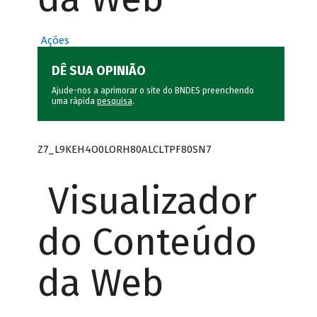
Ações
DÊ SUA OPINIÃO
Ajude-nos a aprimorar o site do BNDES preenchendo
uma rápida
pesquisa
.
Z7_L9KEH4O0LORH80ALCLTPF80SN7
Visualizador
do Conteúdo
da Web