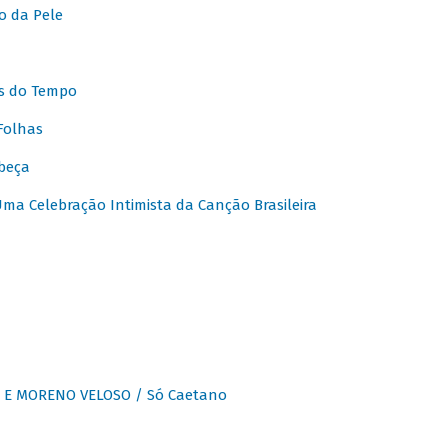
o da Pele
s do Tempo
Folhas
beça
a Celebração Intimista da Canção Brasileira
E MORENO VELOSO / Só Caetano