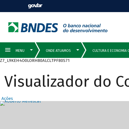
Z7_L9KEH4O0LORH80ALCLTPF80S71
Visualizador do 
Ações
Destaques Prin