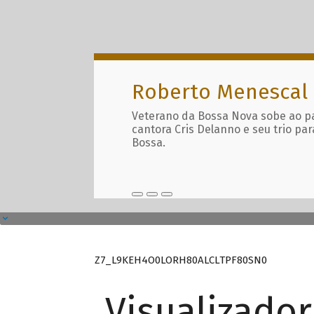
Roberto Menescal
Veterano da Bossa Nova sobe ao p
cantora Cris Delanno e seu trio par
Bossa.
Z7_L9KEH4O0LORH80ALCLTPF80SN0
Visualizado