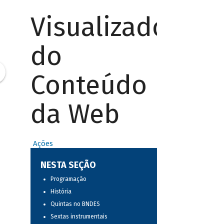
Visualizador
do
Conteúdo
da Web
Ações
NESTA SEÇÃO
Programação
História
Quintas no BNDES
Sextas instrumentais