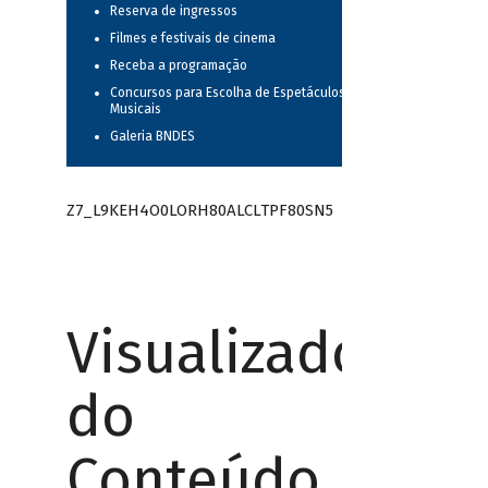
Reserva de ingressos
Filmes e festivais de cinema
Receba a programação
Concursos para Escolha de Espetáculos
Musicais
Galeria BNDES
Z7_L9KEH4O0LORH80ALCLTPF80SN5
Visualizador
do
Conteúdo