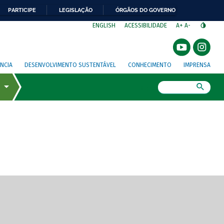
PARTICIPE
LEGISLAÇÃO
ÓRGÃOS DO GOVERNO
⁣
ENGLISH
ACESSIBILIDADE
A+
A-
NCIA
DESENVOLVIMENTO SUSTENTÁVEL
CONHECIMENTO
IMPRENSA
Busca
gem de tela