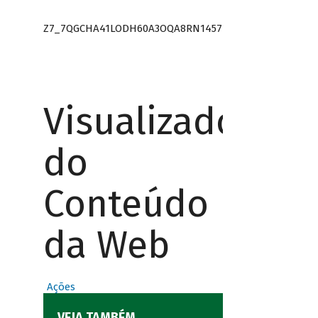
Z7_7QGCHA41LODH60A3OQA8RN1457
Visualizador
do
Conteúdo
da Web
Ações
VEJA TAMBÉM