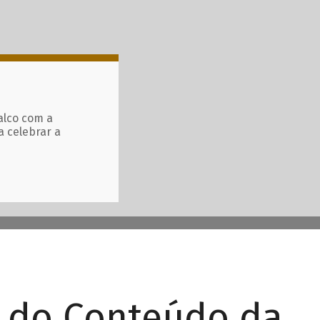
alco com a
a celebrar a
r do Conteúdo da