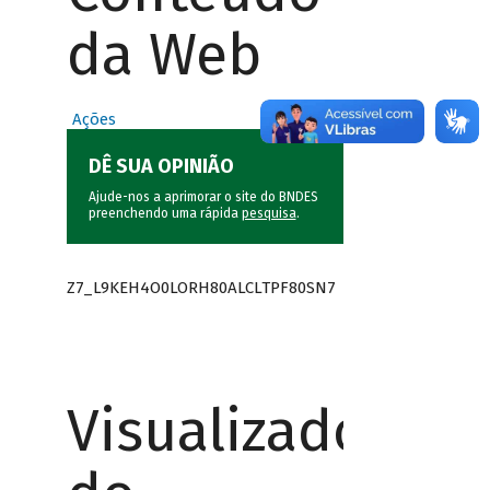
da Web
Ações
DÊ SUA OPINIÃO
Ajude-nos a aprimorar o site do BNDES
preenchendo uma rápida
pesquisa
.
Z7_L9KEH4O0LORH80ALCLTPF80SN7
Visualizador