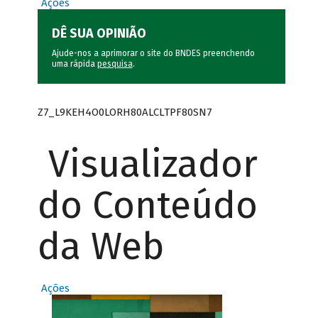
Ações
DÊ SUA OPINIÃO
Ajude-nos a aprimorar o site do BNDES preenchendo
uma rápida
pesquisa
.
Z7_L9KEH4O0LORH80ALCLTPF80SN7
Visualizador
do Conteúdo
da Web
Ações