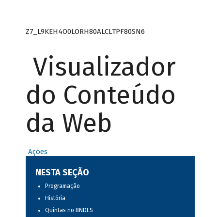
Z7_L9KEH4O0LORH80ALCLTPF80SN6
Visualizador
do Conteúdo
da Web
Ações
NESTA SEÇÃO
Programação
História
Quintas no BNDES