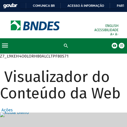
COMUNICA BR
ACESSO À INFORMAÇÃO
PARTI
ENGLISH
ACESSIBILIDADE
A+
A-
Busca
Z7_L9KEH4O0LORH80ALCLTPF80S71
Visualizador do
Conteúdo da Web
Ações
Destaques Prin