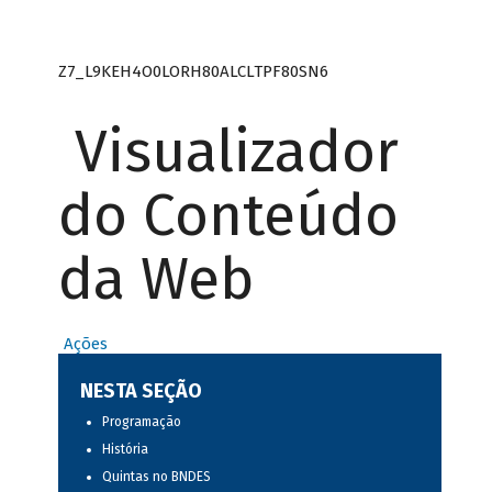
Z7_L9KEH4O0LORH80ALCLTPF80SN6
Visualizador
do Conteúdo
da Web
Ações
NESTA SEÇÃO
Programação
História
Quintas no BNDES