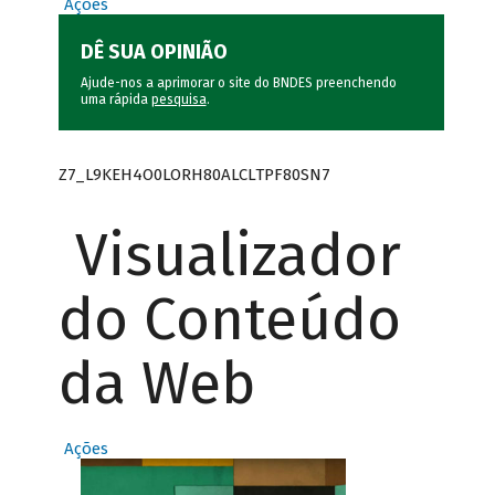
Ações
DÊ SUA OPINIÃO
Ajude-nos a aprimorar o site do BNDES preenchendo
uma rápida
pesquisa
.
Z7_L9KEH4O0LORH80ALCLTPF80SN7
Visualizador
do Conteúdo
da Web
Ações