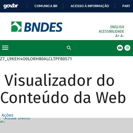
COMUNICA BR
ACESSO À INFORMAÇÃO
PARTI
ENGLISH
ACESSIBILIDADE
A+
A-
Busca
Z7_L9KEH4O0LORH80ALCLTPF80S71
Visualizador do
Conteúdo da Web
Ações
Destaques Prin