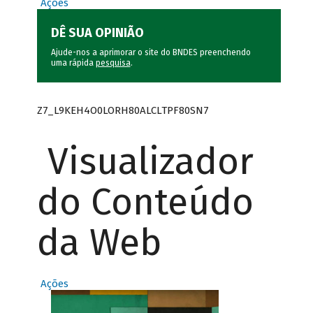
Ações
DÊ SUA OPINIÃO
Ajude-nos a aprimorar o site do BNDES preenchendo
uma rápida
pesquisa
.
Z7_L9KEH4O0LORH80ALCLTPF80SN7
Visualizador
do Conteúdo
da Web
Ações