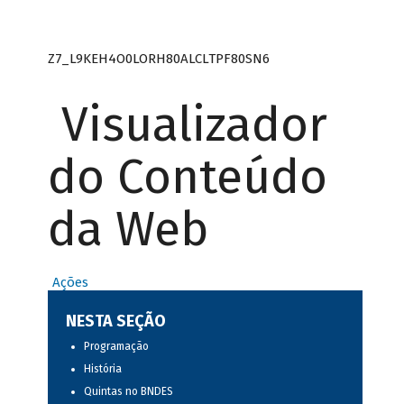
Z7_L9KEH4O0LORH80ALCLTPF80SN6
Visualizador
do Conteúdo
da Web
Ações
NESTA SEÇÃO
Programação
História
Quintas no BNDES