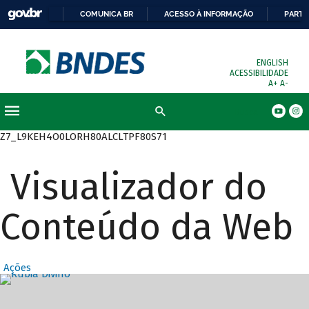
COMUNICA BR
ACESSO À INFORMAÇÃO
PARTI
ENGLISH
ACESSIBILIDADE
A+
A-
Busca
Z7_L9KEH4O0LORH80ALCLTPF80S71
Visualizador do
Conteúdo da Web
Ações
Destaques Prin