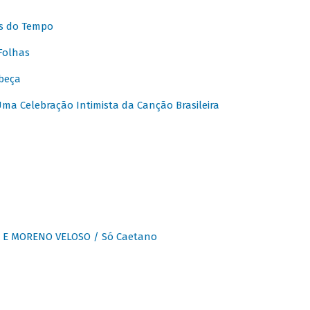
s do Tempo
Folhas
beça
a Celebração Intimista da Canção Brasileira
E MORENO VELOSO / Só Caetano