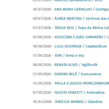
23/07/2026 -
MARCOS SACRAMENTO / Arco
16/07/2026 -
ANA MARIA CARVALHO / Cantiga
09/07/2026 -
ÁUREA MARTINS / Senhora das 
07/07/2026 -
TÁSSIA REIS / Topo da Minha Ca
25/06/2026 -
ASSUCENA E JOÃO CAMARERO / Um
18/06/2026 -
LULA QUEIROGA / Capibaribum
11/06/2026 -
TORI / Areia e Voz
28/05/2026 -
RENATA ALVES / Agôfunfè
21/05/2026 -
SANDRA BELÊ / Sussuarana
14/05/2026 -
PAULA E JAQUES MORELENBAUM 
07/05/2026 -
FAUSTO FAWCETT / Animakina
16/04/2026 -
VINÍCIUS BARROS / Cidadela