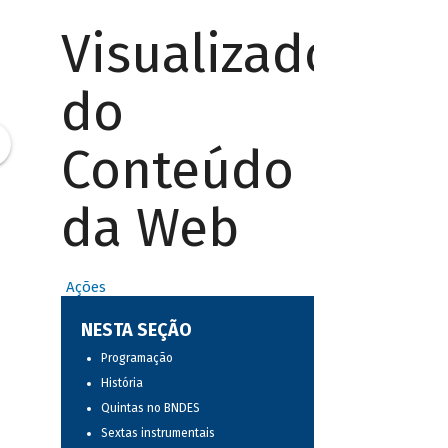
Visualizador
do
Conteúdo
da Web
Ações
NESTA SEÇÃO
Programação
História
Quintas no BNDES
Sextas instrumentais