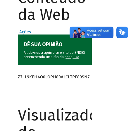
da Web
Ações
DÊ SUA OPINIÃO
Ajude-nos a aprimorar o site do BNDES
preenchendo uma rápida
pesquisa
.
Z7_L9KEH4O0LORH80ALCLTPF80SN7
Visualizador