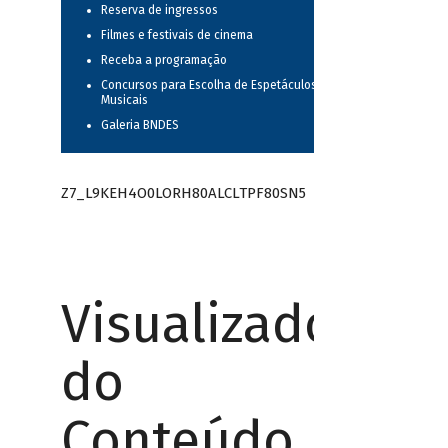
Reserva de ingressos
Filmes e festivais de cinema
Receba a programação
Concursos para Escolha de Espetáculos
Musicais
Galeria BNDES
Z7_L9KEH4O0LORH80ALCLTPF80SN5
Visualizador
do
Conteúdo