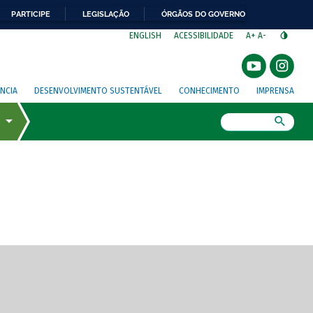
PARTICIPE
LEGISLAÇÃO
ÓRGÃOS DO GOVERNO
⁣
ENGLISH
ACESSIBILIDADE
A+
A-
NCIA
DESENVOLVIMENTO SUSTENTÁVEL
CONHECIMENTO
IMPRENSA
Busca
gem de tela