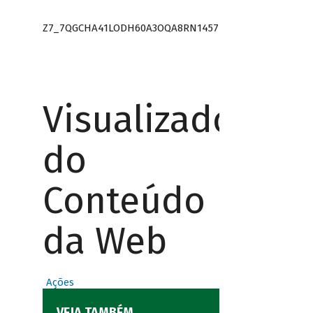
Z7_7QGCHA41LODH60A3OQA8RN1457
Visualizador
do
Conteúdo
da Web
Ações
VEJA TAMBÉM