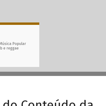
 Música Popular
ub e reggae
r do Conteúdo da