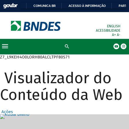
COMUNICA BR
ACESSO À INFORMAÇÃO
PARTI
ENGLISH
ACESSIBILIDADE
A+
A-
Busca
Z7_L9KEH4O0LORH80ALCLTPF80S71
Visualizador do
Conteúdo da Web
Ações
Destaques Prin