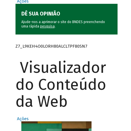
Ações
DÊ SUA OPINIÃO
Ajude-nos a aprimorar o site do BNDES preenchendo
uma rápida
pesquisa
.
Z7_L9KEH4O0LORH80ALCLTPF80SN7
Visualizador
do Conteúdo
da Web
Ações