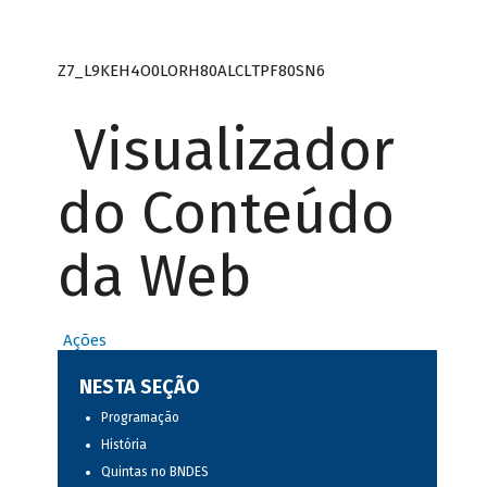
Z7_L9KEH4O0LORH80ALCLTPF80SN6
Visualizador
do Conteúdo
da Web
Ações
NESTA SEÇÃO
Programação
História
Quintas no BNDES