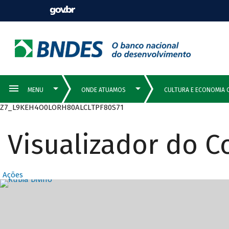
Z7_L9KEH4O0LORH80ALCLTPF80S71
Visualizador do 
Ações
Destaques Prin