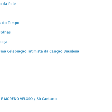
o da Pele
s do Tempo
Folhas
beça
a Celebração Intimista da Canção Brasileira
E MORENO VELOSO / Só Caetano