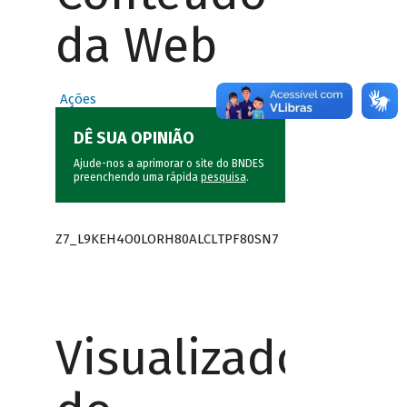
da Web
Ações
DÊ SUA OPINIÃO
Ajude-nos a aprimorar o site do BNDES
preenchendo uma rápida
pesquisa
.
Z7_L9KEH4O0LORH80ALCLTPF80SN7
Visualizador