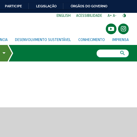
PARTICIPE
LEGISLAÇÃO
ÓRGÃOS DO GOVERNO
⁣
ENGLISH
ACESSIBILIDADE
A+
A-
NCIA
DESENVOLVIMENTO SUSTENTÁVEL
CONHECIMENTO
IMPRENSA
Busca
gem de tela