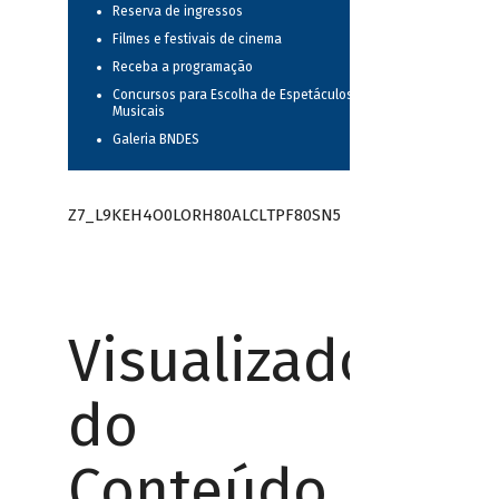
Reserva de ingressos
Filmes e festivais de cinema
Receba a programação
Concursos para Escolha de Espetáculos
Musicais
Galeria BNDES
Z7_L9KEH4O0LORH80ALCLTPF80SN5
Visualizador
do
Conteúdo