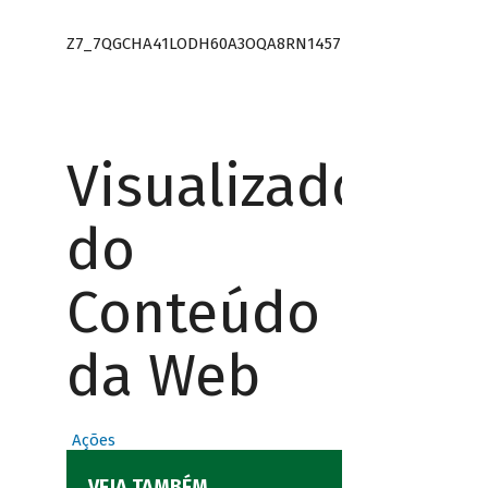
Z7_7QGCHA41LODH60A3OQA8RN1457
Visualizador
do
Conteúdo
da Web
Ações
VEJA TAMBÉM