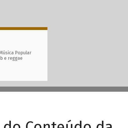
 Música Popular
ub e reggae
r do Conteúdo da