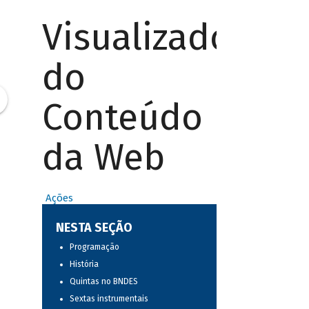
Visualizador
do
Conteúdo
da Web
Ações
NESTA SEÇÃO
Programação
História
Quintas no BNDES
Sextas instrumentais