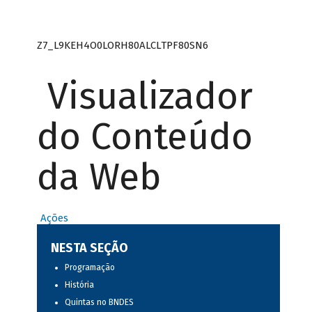
Z7_L9KEH4O0LORH80ALCLTPF80SN6
Visualizador
do Conteúdo
da Web
Ações
NESTA SEÇÃO
Programação
História
Quintas no BNDES