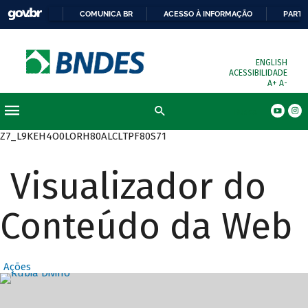
COMUNICA BR
ACESSO À INFORMAÇÃO
PARTI
ENGLISH
ACESSIBILIDADE
A+
A-
Busca
Z7_L9KEH4O0LORH80ALCLTPF80S71
Visualizador do
Conteúdo da Web
Ações
Destaques Prin