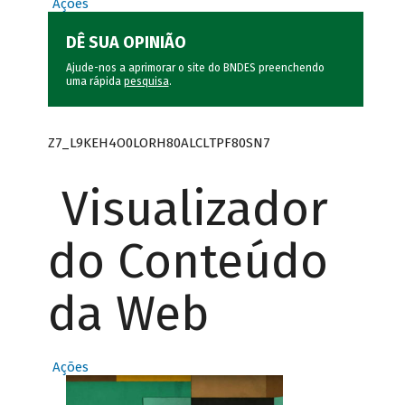
Ações
DÊ SUA OPINIÃO
Ajude-nos a aprimorar o site do BNDES preenchendo
uma rápida
pesquisa
.
Z7_L9KEH4O0LORH80ALCLTPF80SN7
Visualizador
do Conteúdo
da Web
Ações