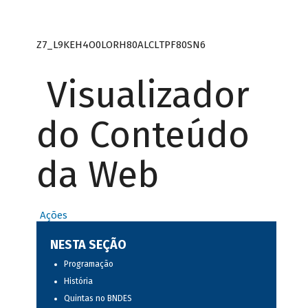
Z7_L9KEH4O0LORH80ALCLTPF80SN6
Visualizador
do Conteúdo
da Web
Ações
NESTA SEÇÃO
Programação
História
Quintas no BNDES