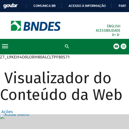
COMUNICA BR
ACESSO À INFORMAÇÃO
PARTI
ENGLISH
ACESSIBILIDADE
A+
A-
Busca
Z7_L9KEH4O0LORH80ALCLTPF80S71
Visualizador do
Conteúdo da Web
Ações
Destaques Prin