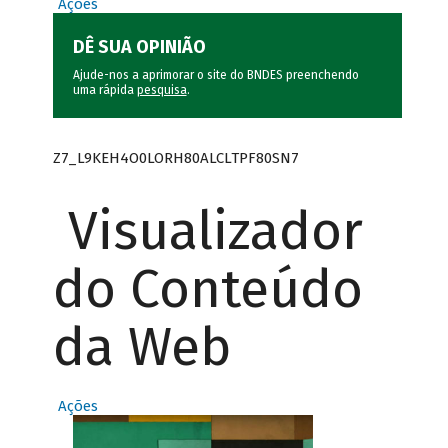
Ações
DÊ SUA OPINIÃO
Ajude-nos a aprimorar o site do BNDES preenchendo
uma rápida
pesquisa
.
Z7_L9KEH4O0LORH80ALCLTPF80SN7
Visualizador
do Conteúdo
da Web
Ações