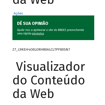
Ações
DÊ SUA OPINIÃO
Ajude-nos a aprimorar o site do BNDES preenchendo
uma rápida
pesquisa
.
Z7_L9KEH4O0LORH80ALCLTPF80SN7
Visualizador
do Conteúdo
da Web