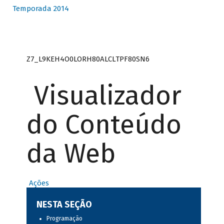
Temporada 2014
Z7_L9KEH4O0LORH80ALCLTPF80SN6
Visualizador
do Conteúdo
da Web
Ações
NESTA SEÇÃO
Programação