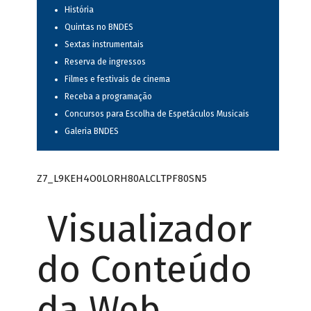
História
Quintas no BNDES
Sextas instrumentais
Reserva de ingressos
Filmes e festivais de cinema
Receba a programação
Concursos para Escolha de Espetáculos Musicais
Galeria BNDES
Z7_L9KEH4O0LORH80ALCLTPF80SN5
Visualizador
do Conteúdo
da Web