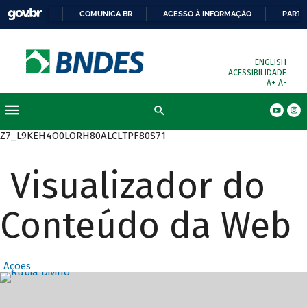
COMUNICA BR
ACESSO À INFORMAÇÃO
PARTI
ENGLISH
ACESSIBILIDADE
A+
A-
Busca
Z7_L9KEH4O0LORH80ALCLTPF80S71
Visualizador do
Conteúdo da Web
Ações
Destaques Prin