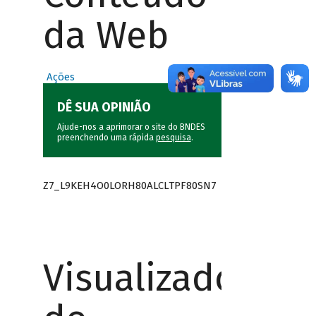
da Web
Ações
DÊ SUA OPINIÃO
Ajude-nos a aprimorar o site do BNDES
preenchendo uma rápida
pesquisa
.
Z7_L9KEH4O0LORH80ALCLTPF80SN7
Visualizador