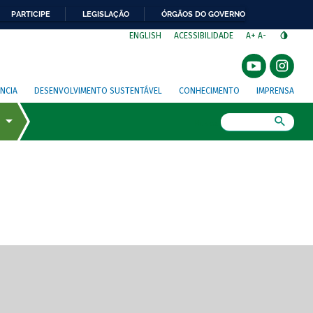
PARTICIPE
LEGISLAÇÃO
ÓRGÃOS DO GOVERNO
⁣
ENGLISH
ACESSIBILIDADE
A+
A-
NCIA
DESENVOLVIMENTO SUSTENTÁVEL
CONHECIMENTO
IMPRENSA
Busca
gem de tela