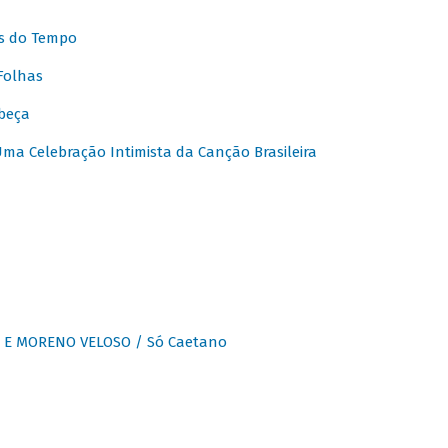
s do Tempo
Folhas
beça
a Celebração Intimista da Canção Brasileira
E MORENO VELOSO / Só Caetano