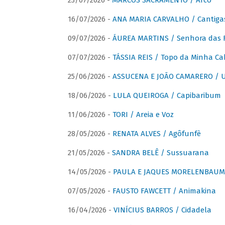
23/07/2026 -
MARCOS SACRAMENTO / Arco
16/07/2026 -
ANA MARIA CARVALHO / Cantiga
09/07/2026 -
ÁUREA MARTINS / Senhora das 
07/07/2026 -
TÁSSIA REIS / Topo da Minha Ca
25/06/2026 -
ASSUCENA E JOÃO CAMARERO / Um
18/06/2026 -
LULA QUEIROGA / Capibaribum
11/06/2026 -
TORI / Areia e Voz
28/05/2026 -
RENATA ALVES / Agôfunfè
21/05/2026 -
SANDRA BELÊ / Sussuarana
14/05/2026 -
PAULA E JAQUES MORELENBAUM 
07/05/2026 -
FAUSTO FAWCETT / Animakina
16/04/2026 -
VINÍCIUS BARROS / Cidadela