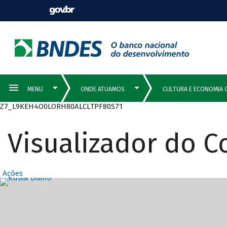
Z7_L9KEH4O0LORH80ALCLTPF80S71
Visualizador do 
Ações
Destaques Prin