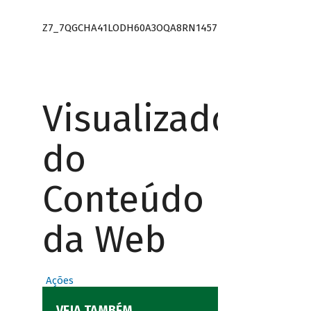
Z7_7QGCHA41LODH60A3OQA8RN1457
Visualizador
do
Conteúdo
da Web
Ações
VEJA TAMBÉM