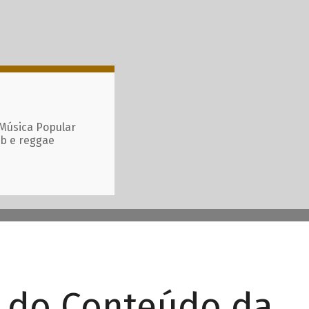
 Música Popular
ub e reggae
r do Conteúdo da