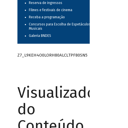
Reserva de ingressos
Filmes e festivais de cinema
Receba a programação
Concursos para Escolha de Espetáculos
Musicais
Galeria BNDES
Z7_L9KEH4O0LORH80ALCLTPF80SN5
Visualizador
do
Conteúdo