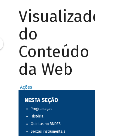
Visualizador
do
Conteúdo
da Web
Ações
NESTA SEÇÃO
Programação
História
Quintas no BNDES
Sextas instrumentais