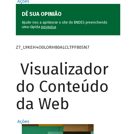
Ações
DÊ SUA OPINIÃO
Ajude-nos a aprimorar o site do BNDES preenchendo
uma rápida
pesquisa
.
Z7_L9KEH4O0LORH80ALCLTPF80SN7
Visualizador
do Conteúdo
da Web
Ações