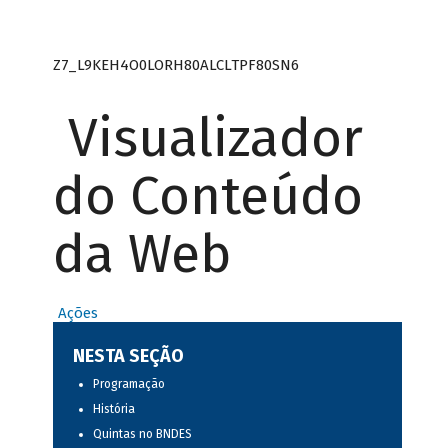
Z7_L9KEH4O0LORH80ALCLTPF80SN6
Visualizador
do Conteúdo
da Web
Ações
NESTA SEÇÃO
Programação
História
Quintas no BNDES