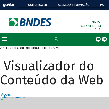
COMUNICA BR
ACESSO À INFORMAÇÃO
PARTI
ENGLISH
ACESSIBILIDADE
A+
A-
Busca
Z7_L9KEH4O0LORH80ALCLTPF80S71
Visualizador do
Conteúdo da Web
Ações
Destaques Prin