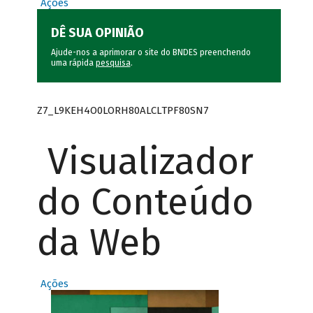
Ações
DÊ SUA OPINIÃO
Ajude-nos a aprimorar o site do BNDES preenchendo
uma rápida
pesquisa
.
Z7_L9KEH4O0LORH80ALCLTPF80SN7
Visualizador
do Conteúdo
da Web
Ações