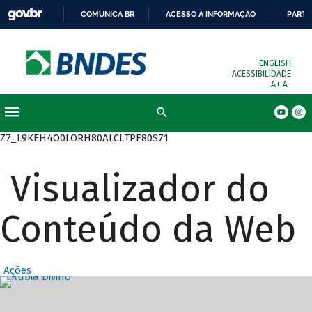
COMUNICA BR
ACESSO À INFORMAÇÃO
PARTI
ENGLISH
ACESSIBILIDADE
A+
A-
Busca
Z7_L9KEH4O0LORH80ALCLTPF80S71
Visualizador do
Conteúdo da Web
Ações
Destaques Prin