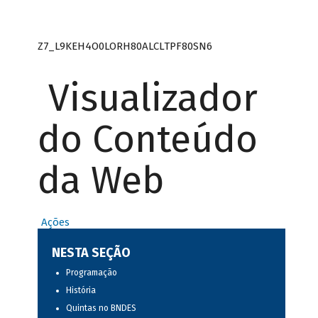
Z7_L9KEH4O0LORH80ALCLTPF80SN6
Visualizador
do Conteúdo
da Web
Ações
NESTA SEÇÃO
Programação
História
Quintas no BNDES