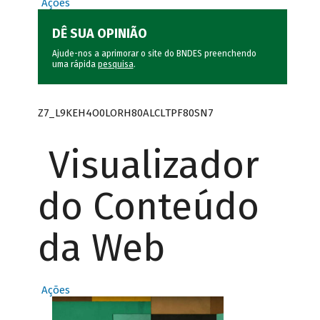
Ações
DÊ SUA OPINIÃO
Ajude-nos a aprimorar o site do BNDES preenchendo
uma rápida
pesquisa
.
Z7_L9KEH4O0LORH80ALCLTPF80SN7
Visualizador
do Conteúdo
da Web
Ações