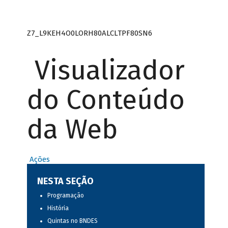
Z7_L9KEH4O0LORH80ALCLTPF80SN6
Visualizador
do Conteúdo
da Web
Ações
NESTA SEÇÃO
Programação
História
Quintas no BNDES