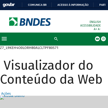
COMUNICA BR
ACESSO À INFORMAÇÃO
PARTI
ENGLISH
ACESSIBILIDADE
A+
A-
Busca
Z7_L9KEH4O0LORH80ALCLTPF80S71
Visualizador do
Conteúdo da Web
Ações
Destaques Prin