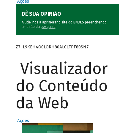
Ações
DÊ SUA OPINIÃO
Ajude-nos a aprimorar o site do BNDES preenchendo
uma rápida
pesquisa
.
Z7_L9KEH4O0LORH80ALCLTPF80SN7
Visualizador
do Conteúdo
da Web
Ações