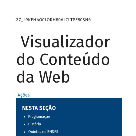
Z7_L9KEH4O0LORH80ALCLTPF80SN6
Visualizador
do Conteúdo
da Web
Ações
NESTA SEÇÃO
Programação
História
Quintas no BNDES