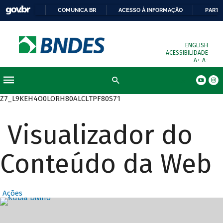
COMUNICA BR
ACESSO À INFORMAÇÃO
PARTI
ENGLISH
ACESSIBILIDADE
A+
A-
Busca
Z7_L9KEH4O0LORH80ALCLTPF80S71
Visualizador do
Conteúdo da Web
Ações
Destaques Prin