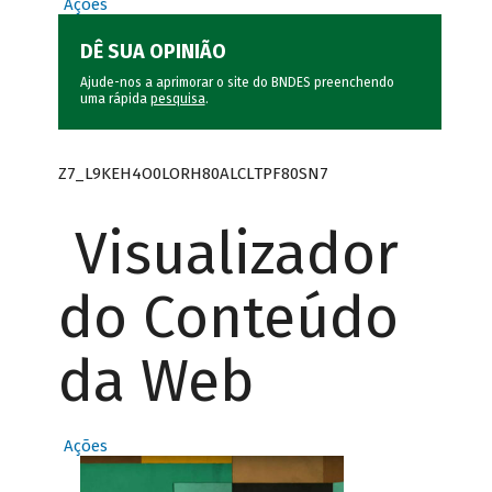
Ações
DÊ SUA OPINIÃO
Ajude-nos a aprimorar o site do BNDES preenchendo
uma rápida
pesquisa
.
Z7_L9KEH4O0LORH80ALCLTPF80SN7
Visualizador
do Conteúdo
da Web
Ações