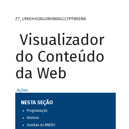
Z7_L9KEH4O0LORH80ALCLTPF80SN6
Visualizador
do Conteúdo
da Web
Ações
NESTA SEÇÃO
Programação
História
Quintas no BNDES