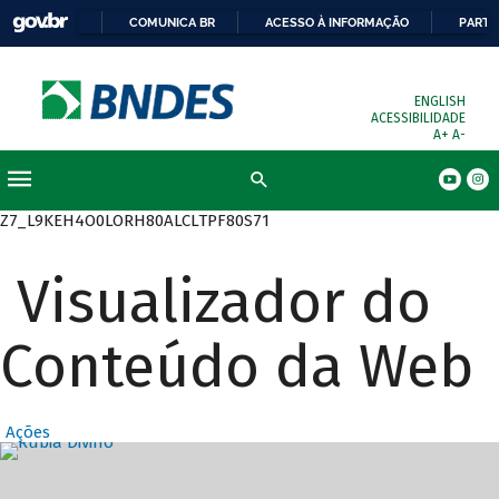
COMUNICA BR
ACESSO À INFORMAÇÃO
PARTI
ENGLISH
ACESSIBILIDADE
A+
A-
Busca
Z7_L9KEH4O0LORH80ALCLTPF80S71
Visualizador do
Conteúdo da Web
Ações
Destaques Prin