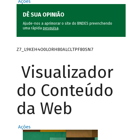
Ações
DÊ SUA OPINIÃO
Ajude-nos a aprimorar o site do BNDES preenchendo
uma rápida
pesquisa
.
Z7_L9KEH4O0LORH80ALCLTPF80SN7
Visualizador
do Conteúdo
da Web
Ações