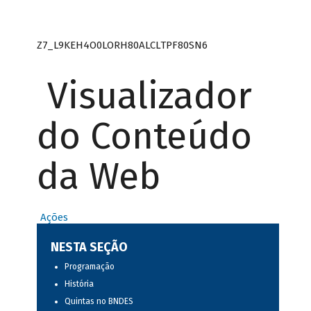
Z7_L9KEH4O0LORH80ALCLTPF80SN6
Visualizador
do Conteúdo
da Web
Ações
NESTA SEÇÃO
Programação
História
Quintas no BNDES