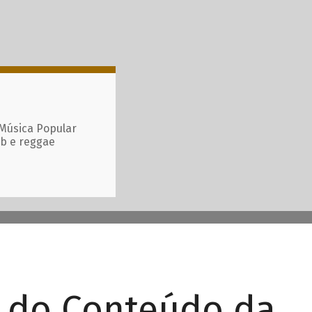
 Música Popular
ub e reggae
r do Conteúdo da