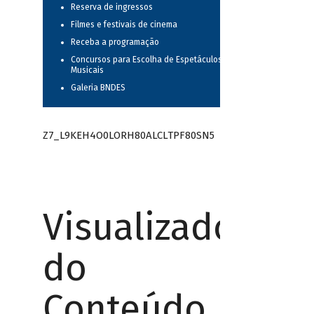
Reserva de ingressos
Filmes e festivais de cinema
Receba a programação
Concursos para Escolha de Espetáculos
Musicais
Galeria BNDES
Z7_L9KEH4O0LORH80ALCLTPF80SN5
Visualizador
do
Conteúdo