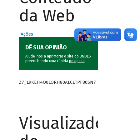
da Web
Ações
DÊ SUA OPINIÃO
Ajude-nos a aprimorar o site do BNDES
preenchendo uma rápida
pesquisa
.
Z7_L9KEH4O0LORH80ALCLTPF80SN7
Visualizador