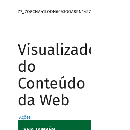
Z7_7QGCHA41LODH60A3OQA8RN1457
Visualizador
do
Conteúdo
da Web
Ações
VEJA TAMBÉM