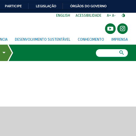
PARTICIPE
LEGISLAÇÃO
ÓRGÃOS DO GOVERNO
⁣
ENGLISH
ACESSIBILIDADE
A+
A-
NCIA
DESENVOLVIMENTO SUSTENTÁVEL
CONHECIMENTO
IMPRENSA
Busca
gem de tela