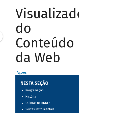
Visualizador
do
Conteúdo
da Web
Ações
NESTA SEÇÃO
Programação
História
Quintas no BNDES
Sextas instrumentais