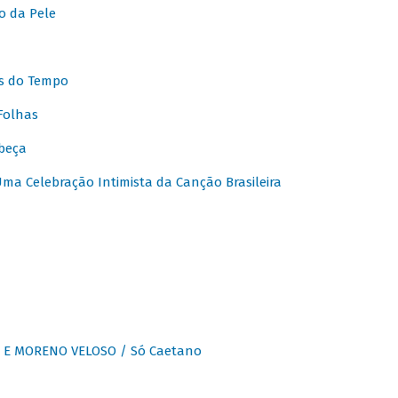
o da Pele
s do Tempo
Folhas
beça
a Celebração Intimista da Canção Brasileira
E MORENO VELOSO / Só Caetano