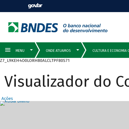
Z7_L9KEH4O0LORH80ALCLTPF80S71
Visualizador do 
Ações
Destaques Prin