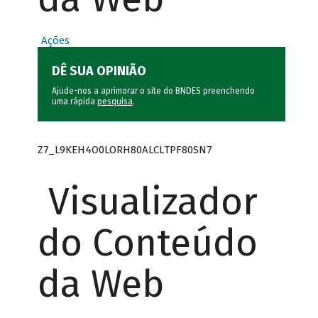
Ações
DÊ SUA OPINIÃO
Ajude-nos a aprimorar o site do BNDES preenchendo
uma rápida
pesquisa
.
Z7_L9KEH4O0LORH80ALCLTPF80SN7
Visualizador
do Conteúdo
da Web