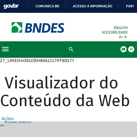
COMUNICA BR
ACESSO À INFORMAÇÃO
PARTI
ENGLISH
ACESSIBILIDADE
A+
A-
Busca
Z7_L9KEH4O0LORH80ALCLTPF80S71
Visualizador do
Conteúdo da Web
Ações
Destaques Prin