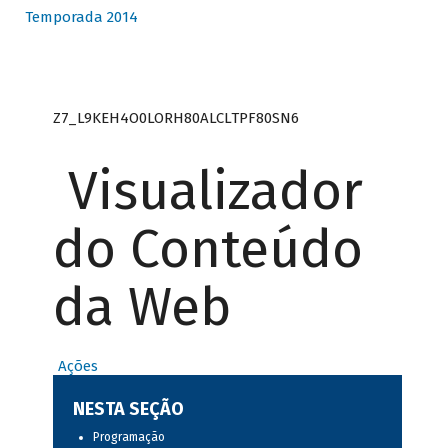
Temporada 2014
Z7_L9KEH4O0LORH80ALCLTPF80SN6
Visualizador
do Conteúdo
da Web
Ações
NESTA SEÇÃO
Programação