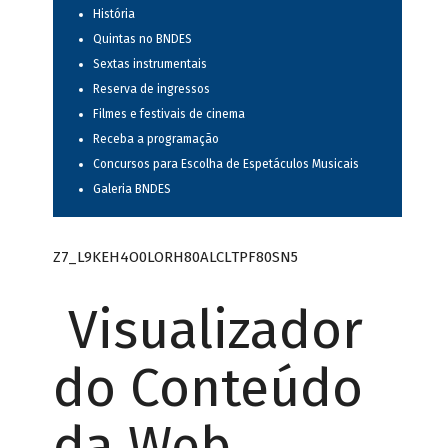
História
Quintas no BNDES
Sextas instrumentais
Reserva de ingressos
Filmes e festivais de cinema
Receba a programação
Concursos para Escolha de Espetáculos Musicais
Galeria BNDES
Z7_L9KEH4O0LORH80ALCLTPF80SN5
Visualizador
do Conteúdo
da Web