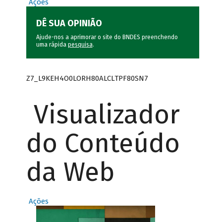
Ações
DÊ SUA OPINIÃO
Ajude-nos a aprimorar o site do BNDES preenchendo
uma rápida
pesquisa
.
Z7_L9KEH4O0LORH80ALCLTPF80SN7
Visualizador
do Conteúdo
da Web
Ações