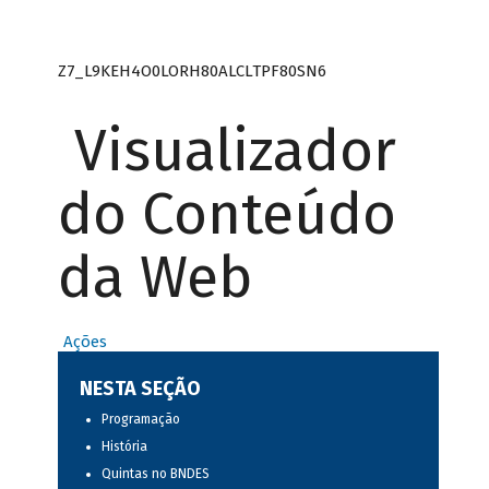
Z7_L9KEH4O0LORH80ALCLTPF80SN6
Visualizador
do Conteúdo
da Web
Ações
NESTA SEÇÃO
Programação
História
Quintas no BNDES