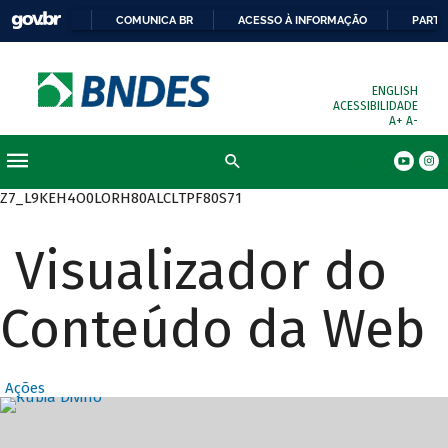
COMUNICA BR
ACESSO À INFORMAÇÃO
PARTI
ENGLISH
ACESSIBILIDADE
A+
A-
Busca
Z7_L9KEH4O0LORH80ALCLTPF80S71
Visualizador do
Conteúdo da Web
Ações
Destaques Prin