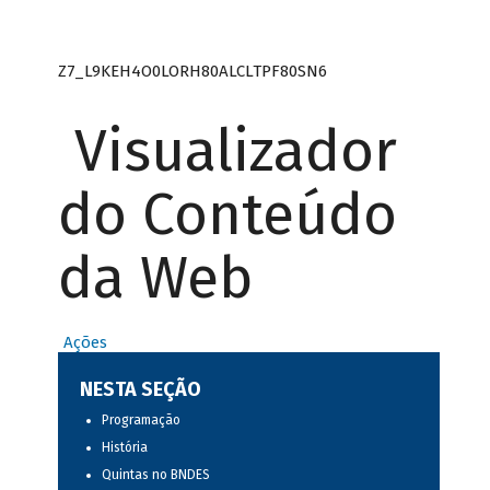
Z7_L9KEH4O0LORH80ALCLTPF80SN6
Visualizador
do Conteúdo
da Web
Ações
NESTA SEÇÃO
Programação
História
Quintas no BNDES