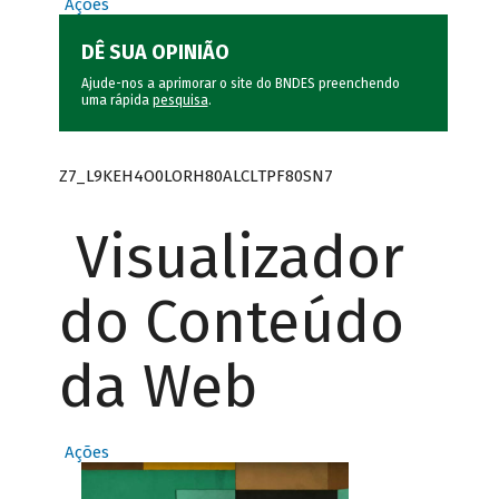
Ações
DÊ SUA OPINIÃO
Ajude-nos a aprimorar o site do BNDES preenchendo
uma rápida
pesquisa
.
Z7_L9KEH4O0LORH80ALCLTPF80SN7
Visualizador
do Conteúdo
da Web
Ações