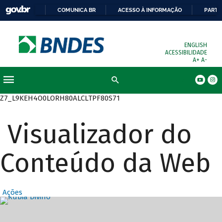
COMUNICA BR
ACESSO À INFORMAÇÃO
PARTI
ENGLISH
ACESSIBILIDADE
A+
A-
Busca
Z7_L9KEH4O0LORH80ALCLTPF80S71
Visualizador do
Conteúdo da Web
Ações
Destaques Prin