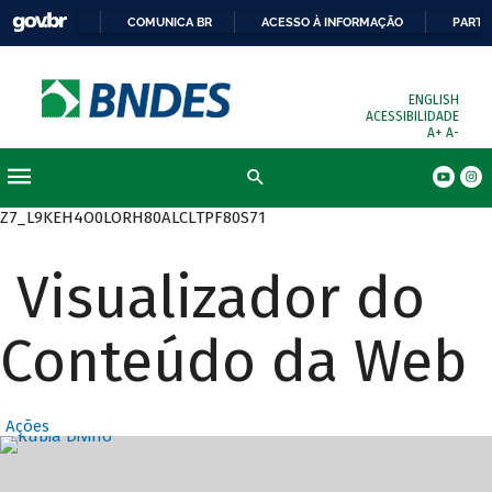
COMUNICA BR
ACESSO À INFORMAÇÃO
PARTI
ENGLISH
ACESSIBILIDADE
A+
A-
Busca
Z7_L9KEH4O0LORH80ALCLTPF80S71
Visualizador do
Conteúdo da Web
Ações
Destaques Prin