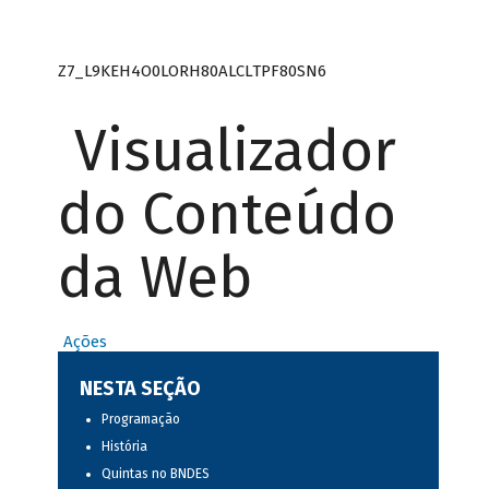
Z7_L9KEH4O0LORH80ALCLTPF80SN6
Visualizador
do Conteúdo
da Web
Ações
NESTA SEÇÃO
Programação
História
Quintas no BNDES