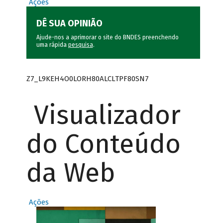
Ações
DÊ SUA OPINIÃO
Ajude-nos a aprimorar o site do BNDES preenchendo
uma rápida
pesquisa
.
Z7_L9KEH4O0LORH80ALCLTPF80SN7
Visualizador
do Conteúdo
da Web
Ações