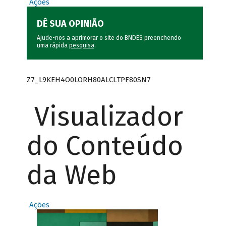
Ações
DÊ SUA OPINIÃO
Ajude-nos a aprimorar o site do BNDES preenchendo
uma rápida
pesquisa
.
Z7_L9KEH4O0LORH80ALCLTPF80SN7
Visualizador
do Conteúdo
da Web
Ações