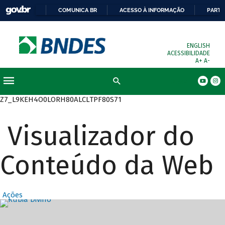
COMUNICA BR
ACESSO À INFORMAÇÃO
PARTI
ENGLISH
ACESSIBILIDADE
A+
A-
Busca
Z7_L9KEH4O0LORH80ALCLTPF80S71
Visualizador do
Conteúdo da Web
Ações
Destaques Prin