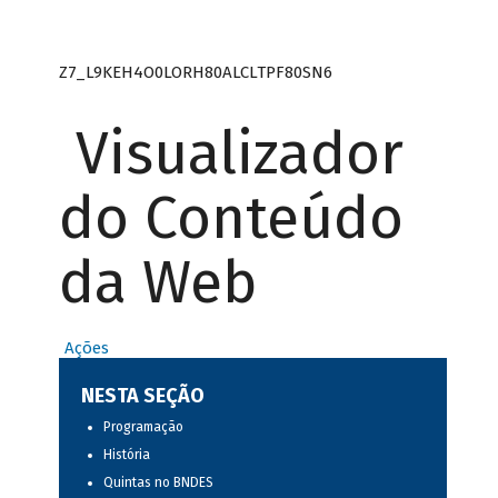
Z7_L9KEH4O0LORH80ALCLTPF80SN6
Visualizador
do Conteúdo
da Web
Ações
NESTA SEÇÃO
Programação
História
Quintas no BNDES