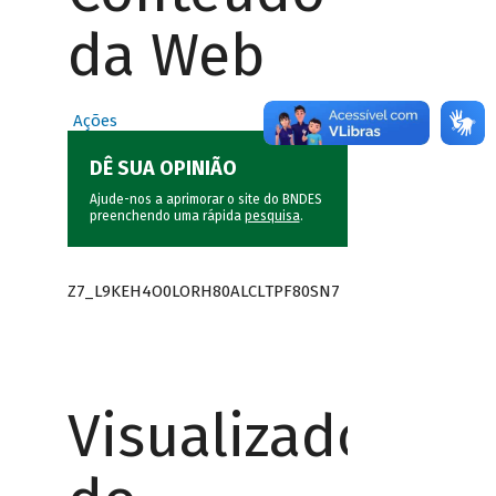
da Web
Ações
DÊ SUA OPINIÃO
Ajude-nos a aprimorar o site do BNDES
preenchendo uma rápida
pesquisa
.
Z7_L9KEH4O0LORH80ALCLTPF80SN7
Visualizador