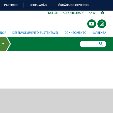
PARTICIPE
LEGISLAÇÃO
ÓRGÃOS DO GOVERNO
⁣
ENGLISH
ACESSIBILIDADE
A+
A-
NCIA
DESENVOLVIMENTO SUSTENTÁVEL
CONHECIMENTO
IMPRENSA
Busca
gem de tela