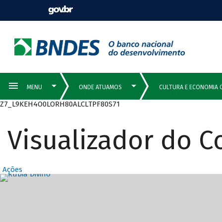
Z7_L9KEH4O0LORH80ALCLTPF80S71
Visualizador do 
Ações
Destaques Prin