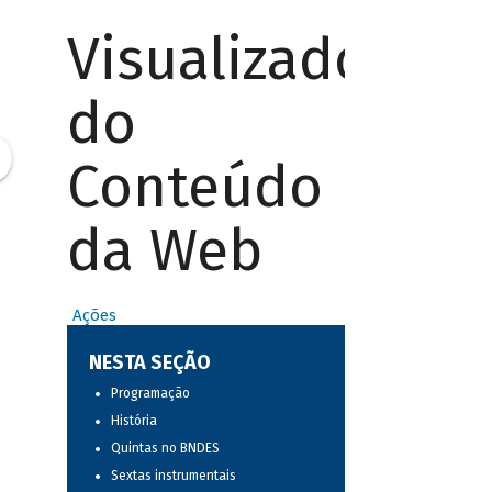
Visualizador
do
Conteúdo
da Web
Ações
NESTA SEÇÃO
Programação
História
Quintas no BNDES
Sextas instrumentais