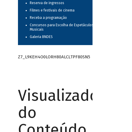
Reserva de ingressos
Filmes e festivais de cinema
Receba a programação
Concursos para Escolha de Espetáculos
Musicais
Galeria BNDES
Z7_L9KEH4O0LORH80ALCLTPF80SN5
Visualizador
do
Conteúdo