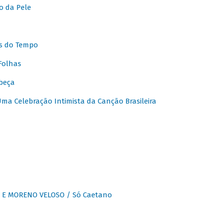
o da Pele
s do Tempo
Folhas
beça
a Celebração Intimista da Canção Brasileira
E MORENO VELOSO / Só Caetano