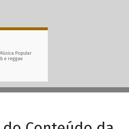
 Música Popular
ub e reggae
r do Conteúdo da