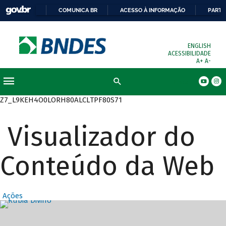
COMUNICA BR
ACESSO À INFORMAÇÃO
PARTI
ENGLISH
ACESSIBILIDADE
A+
A-
Busca
Z7_L9KEH4O0LORH80ALCLTPF80S71
Visualizador do
Conteúdo da Web
Ações
Destaques Prin