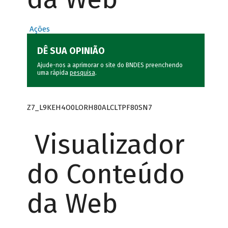
Ações
DÊ SUA OPINIÃO
Ajude-nos a aprimorar o site do BNDES preenchendo
uma rápida
pesquisa
.
Z7_L9KEH4O0LORH80ALCLTPF80SN7
Visualizador
do Conteúdo
da Web