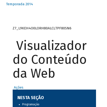
Temporada 2014
Z7_L9KEH4O0LORH80ALCLTPF80SN6
Visualizador
do Conteúdo
da Web
Ações
NESTA SEÇÃO
Programação