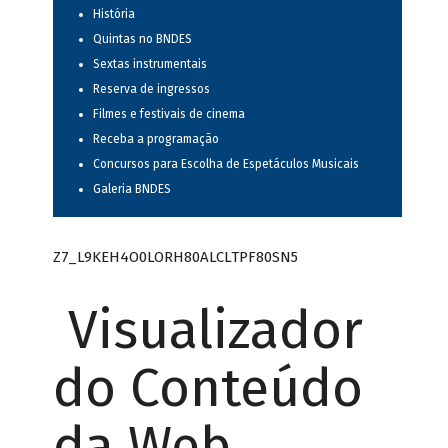
História
Quintas no BNDES
Sextas instrumentais
Reserva de ingressos
Filmes e festivais de cinema
Receba a programação
Concursos para Escolha de Espetáculos Musicais
Galeria BNDES
Z7_L9KEH4O0LORH80ALCLTPF80SN5
Visualizador
do Conteúdo
da Web