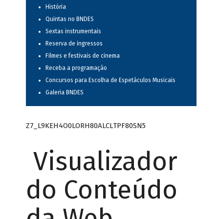
História
Quintas no BNDES
Sextas instrumentais
Reserva de ingressos
Filmes e festivais de cinema
Receba a programação
Concursos para Escolha de Espetáculos Musicais
Galeria BNDES
Z7_L9KEH4O0LORH80ALCLTPF80SN5
Visualizador
do Conteúdo
da Web