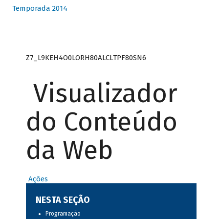
Temporada 2014
Z7_L9KEH4O0LORH80ALCLTPF80SN6
Visualizador
do Conteúdo
da Web
Ações
NESTA SEÇÃO
Programação