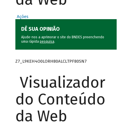
Ações
DÊ SUA OPINIÃO
Ajude-nos a aprimorar o site do BNDES preenchendo
uma rápida
pesquisa
.
Z7_L9KEH4O0LORH80ALCLTPF80SN7
Visualizador
do Conteúdo
da Web