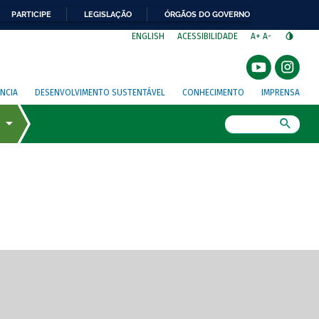
PARTICIPE
LEGISLAÇÃO
ÓRGÃOS DO GOVERNO
⁣
ENGLISH
ACESSIBILIDADE
A+
A-
NCIA
DESENVOLVIMENTO SUSTENTÁVEL
CONHECIMENTO
IMPRENSA
Busca
gem de tela