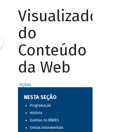
Visualizador
do
Conteúdo
da Web
Ações
NESTA SEÇÃO
Programação
História
Quintas no BNDES
Sextas instrumentais