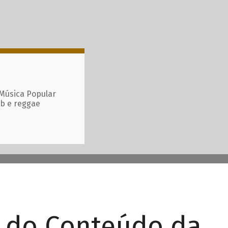
 Música Popular
ub e reggae
r do Conteúdo da