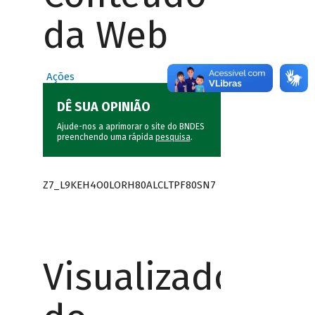
da Web
Ações
DÊ SUA OPINIÃO
Ajude-nos a aprimorar o site do BNDES
preenchendo uma rápida
pesquisa
.
Z7_L9KEH4O0LORH80ALCLTPF80SN7
Visualizador