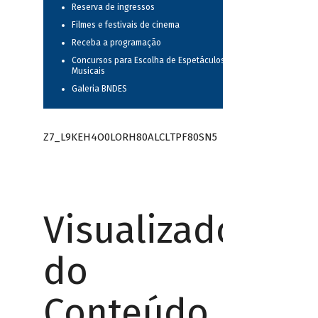
Reserva de ingressos
Filmes e festivais de cinema
Receba a programação
Concursos para Escolha de Espetáculos
Musicais
Galeria BNDES
Z7_L9KEH4O0LORH80ALCLTPF80SN5
Visualizador
do
Conteúdo