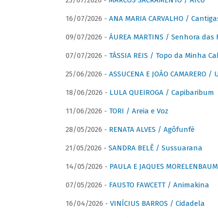
23/07/2026 -
MARCOS SACRAMENTO / Arco
16/07/2026 -
ANA MARIA CARVALHO / Cantiga
09/07/2026 -
ÁUREA MARTINS / Senhora das 
07/07/2026 -
TÁSSIA REIS / Topo da Minha Ca
25/06/2026 -
ASSUCENA E JOÃO CAMARERO / Um
18/06/2026 -
LULA QUEIROGA / Capibaribum
11/06/2026 -
TORI / Areia e Voz
28/05/2026 -
RENATA ALVES / Agôfunfè
21/05/2026 -
SANDRA BELÊ / Sussuarana
14/05/2026 -
PAULA E JAQUES MORELENBAUM 
07/05/2026 -
FAUSTO FAWCETT / Animakina
16/04/2026 -
VINÍCIUS BARROS / Cidadela