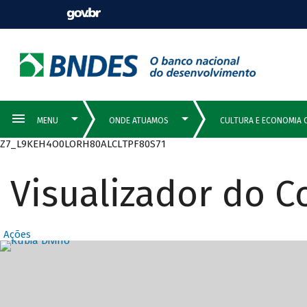
Z7_L9KEH4O0LORH80ALCLTPF80S71
Visualizador do 
Ações
Destaques Prin