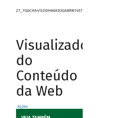
Z7_7QGCHA41LODH60A3OQA8RN1457
Visualizador
do
Conteúdo
da Web
Ações
VEJA TAMBÉM