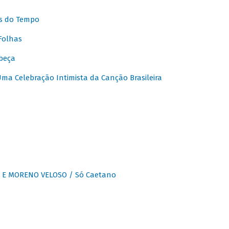
s do Tempo
Folhas
beça
a Celebração Intimista da Canção Brasileira
E MORENO VELOSO / Só Caetano