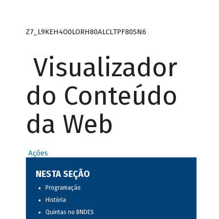
Z7_L9KEH4O0LORH80ALCLTPF80SN6
Visualizador
do Conteúdo
da Web
Ações
NESTA SEÇÃO
Programação
História
Quintas no BNDES