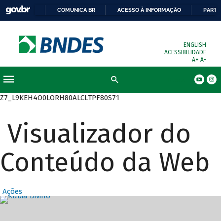
COMUNICA BR
ACESSO À INFORMAÇÃO
PARTI
ENGLISH
ACESSIBILIDADE
A+
A-
Busca
Z7_L9KEH4O0LORH80ALCLTPF80S71
Visualizador do
Conteúdo da Web
Ações
Destaques Prin