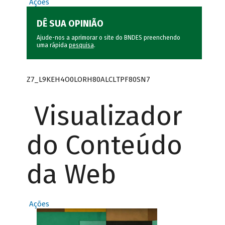
Ações
DÊ SUA OPINIÃO
Ajude-nos a aprimorar o site do BNDES preenchendo
uma rápida
pesquisa
.
Z7_L9KEH4O0LORH80ALCLTPF80SN7
Visualizador
do Conteúdo
da Web
Ações