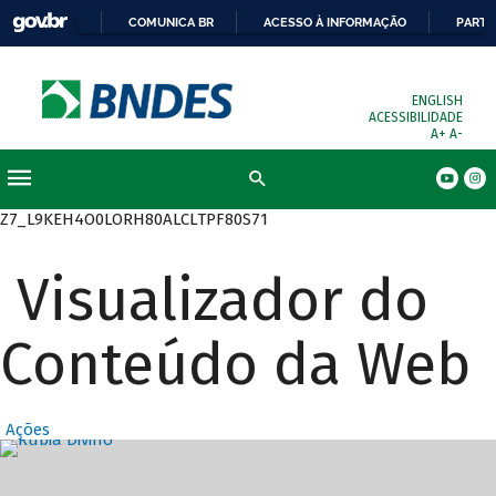
COMUNICA BR
ACESSO À INFORMAÇÃO
PARTI
ENGLISH
ACESSIBILIDADE
A+
A-
Busca
Z7_L9KEH4O0LORH80ALCLTPF80S71
Visualizador do
Conteúdo da Web
Ações
Destaques Prin