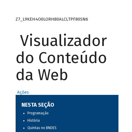
Z7_L9KEH4O0LORH80ALCLTPF80SN6
Visualizador
do Conteúdo
da Web
Ações
NESTA SEÇÃO
Programação
História
Quintas no BNDES