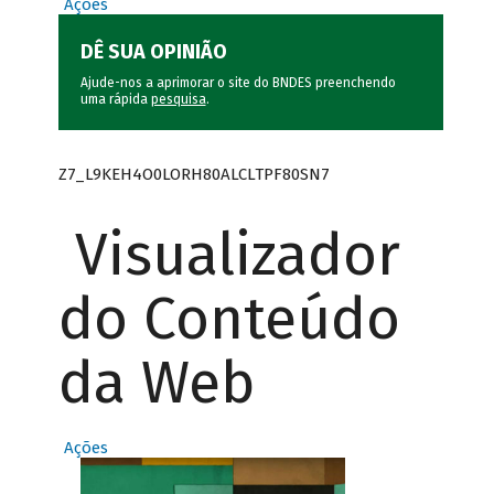
Ações
DÊ SUA OPINIÃO
Ajude-nos a aprimorar o site do BNDES preenchendo
uma rápida
pesquisa
.
Z7_L9KEH4O0LORH80ALCLTPF80SN7
Visualizador
do Conteúdo
da Web
Ações