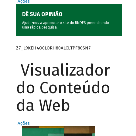
Ações
DÊ SUA OPINIÃO
Ajude-nos a aprimorar o site do BNDES preenchendo
uma rápida
pesquisa
.
Z7_L9KEH4O0LORH80ALCLTPF80SN7
Visualizador
do Conteúdo
da Web
Ações