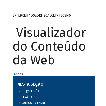
Z7_L9KEH4O0LORH80ALCLTPF80SN6
Visualizador
do Conteúdo
da Web
Ações
NESTA SEÇÃO
Programação
História
Quintas no BNDES