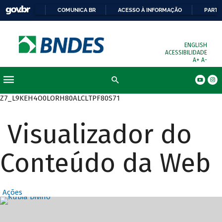
COMUNICA BR
ACESSO À INFORMAÇÃO
PARTI
ENGLISH
ACESSIBILIDADE
A+
A-
Busca
Z7_L9KEH4O0LORH80ALCLTPF80S71
Visualizador do
Conteúdo da Web
Ações
Destaques Prin