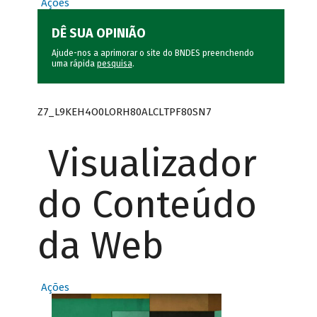
Ações
DÊ SUA OPINIÃO
Ajude-nos a aprimorar o site do BNDES preenchendo
uma rápida
pesquisa
.
Z7_L9KEH4O0LORH80ALCLTPF80SN7
Visualizador
do Conteúdo
da Web
Ações