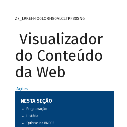
Z7_L9KEH4O0LORH80ALCLTPF80SN6
Visualizador
do Conteúdo
da Web
Ações
NESTA SEÇÃO
Programação
História
Quintas no BNDES