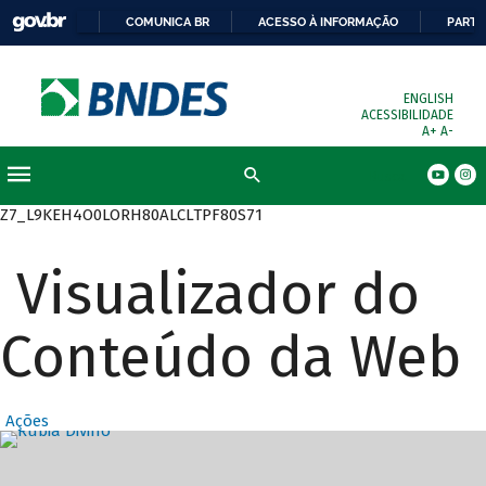
COMUNICA BR
ACESSO À INFORMAÇÃO
PARTI
ENGLISH
ACESSIBILIDADE
A+
A-
Busca
Z7_L9KEH4O0LORH80ALCLTPF80S71
Visualizador do
Conteúdo da Web
Ações
Destaques Prin