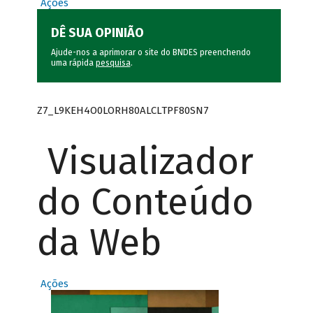
Ações
DÊ SUA OPINIÃO
Ajude-nos a aprimorar o site do BNDES preenchendo
uma rápida
pesquisa
.
Z7_L9KEH4O0LORH80ALCLTPF80SN7
Visualizador
do Conteúdo
da Web
Ações