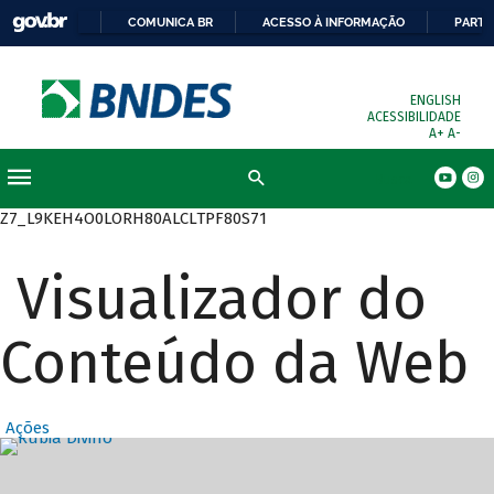
COMUNICA BR
ACESSO À INFORMAÇÃO
PARTI
ENGLISH
ACESSIBILIDADE
A+
A-
Busca
Z7_L9KEH4O0LORH80ALCLTPF80S71
Visualizador do
Conteúdo da Web
Ações
Destaques Prin