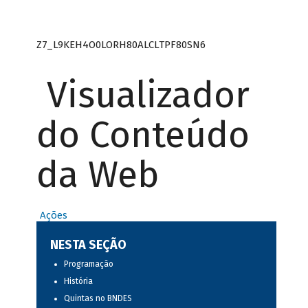
Z7_L9KEH4O0LORH80ALCLTPF80SN6
Visualizador
do Conteúdo
da Web
Ações
NESTA SEÇÃO
Programação
História
Quintas no BNDES