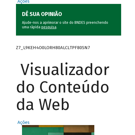
Ações
DÊ SUA OPINIÃO
Ajude-nos a aprimorar o site do BNDES preenchendo
uma rápida
pesquisa
.
Z7_L9KEH4O0LORH80ALCLTPF80SN7
Visualizador
do Conteúdo
da Web
Ações