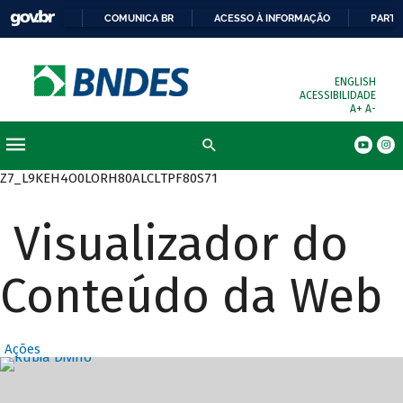
COMUNICA BR
ACESSO À INFORMAÇÃO
PARTI
ENGLISH
ACESSIBILIDADE
A+
A-
Busca
Z7_L9KEH4O0LORH80ALCLTPF80S71
Visualizador do
Conteúdo da Web
Ações
Destaques Prin