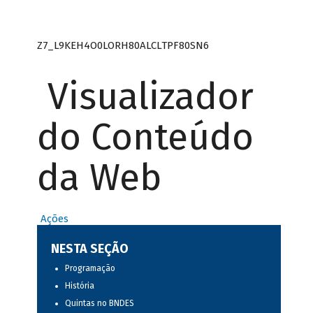
Z7_L9KEH4O0LORH80ALCLTPF80SN6
Visualizador
do Conteúdo
da Web
Ações
NESTA SEÇÃO
Programação
História
Quintas no BNDES